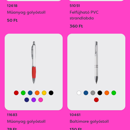
12618
51051
Műanyag golyóstoll
Felfújható PVC
strandlabda
50 Ft
360 Ft
11683
10461
Műanyag golyóstoll
Baltimore golyóstoll
78 Ft
130 Ft