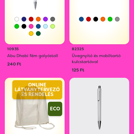
10935
82325
Abu Dhabi fém golyóstoll
Üvegnyitó és mobiltartó
kulcstartóval
240 Ft
125 Ft
ONLINE
LÁTVÁNYTERVEZŐ
ÉS RENDELÉS
ECO