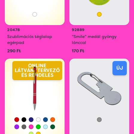
20478
92889
Szublimációs téglalap
"Smile" medál gyöngy
egérpad
lánccal
290 Ft
170 Ft
ONLINE
ÚJ
LÁTVÁNYTERVEZŐ
ÉS RENDELÉS