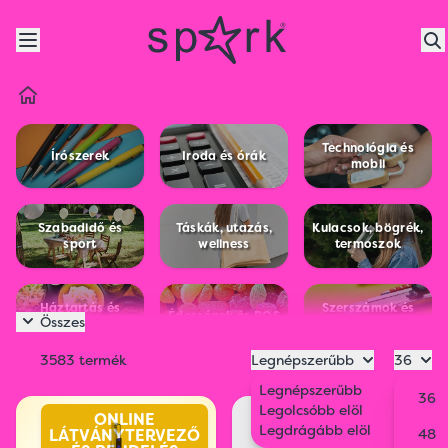
Technológia és
Írószerek
Iroda és órák
mobil
Szabadidő és
Táskák, utazás,
Kulacsok, bögrék,
sport
wellness
termoszok
Háztartás és
Szerszámok és
Édességek és POS
Összes
konyha
lámpák
3583 termék
Legnépszerűbb
36
Kulcstartók és
Esernyők és
Ruházat és
Legnépszerűbb
36
egyebek
esőkabátok
kiegészítők
Legolcsóbb elöl
ONLINE
Legdrágább elöl
LÁTVÁNYTERVEZŐ
48