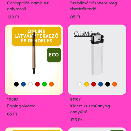
Concepción bambusz
Szublimációs szemüveg
golyóstoll
tisztítókendő
120 Ft
85 Ft
ONLINE
LÁTVÁNYTERVEZŐ
ÉS RENDELÉS
ECO
10397
91107
Papír golyóstoll
Klasszikus műanyag
öngyújtó
65 Ft
135 Ft