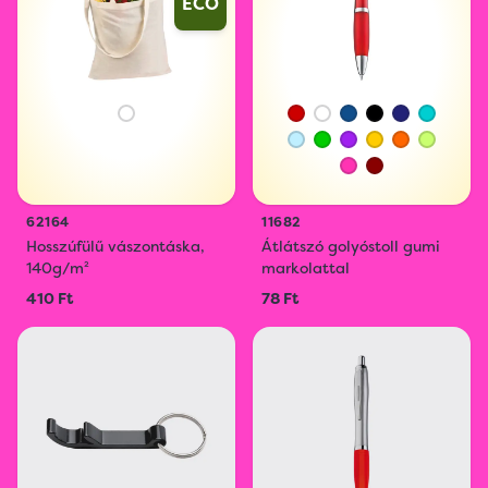
ECO
62164
11682
Hosszúfülű vászontáska,
Átlátszó golyóstoll gumi
140g/m²
markolattal
410 Ft
78 Ft