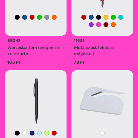
89042
11681
Worcester fém üvegnyitó
Matt ezüst felületű
kulcstartó
golyóstoll
105 Ft
78 Ft