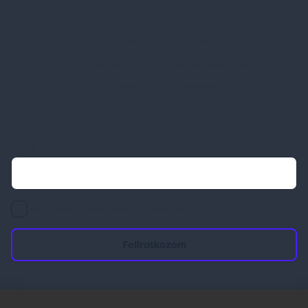
Adatvédelmi nyilatkozat
Vásárlási és szállítási feltételek
Jogi közlemény és igénybevételi feltételek
Etikai és társadalmi felelősségvállalás
Feliratkozás hírlevélre
Email címed:
elfogadom az adatvédelmi szabályzatot
© 2026 | Minden jog fenntartva!