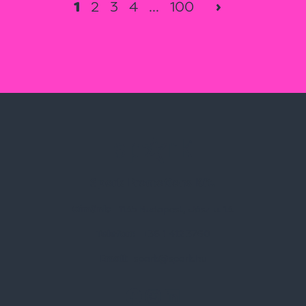
1
2
3
4
...
100
›
Spark Promotions Kft.
Címünk:
1135 Budapest, Jász u. 13.
Telefon:
+36 1 412 3760
Email:
spark@spark.hu