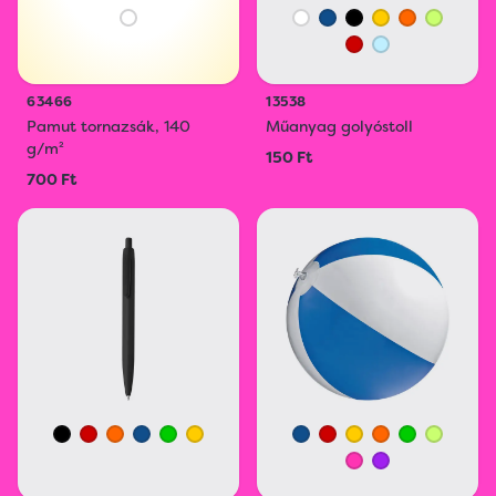
63466
13538
Pamut tornazsák, 140
Műanyag golyóstoll
g/m²
150 Ft
700 Ft