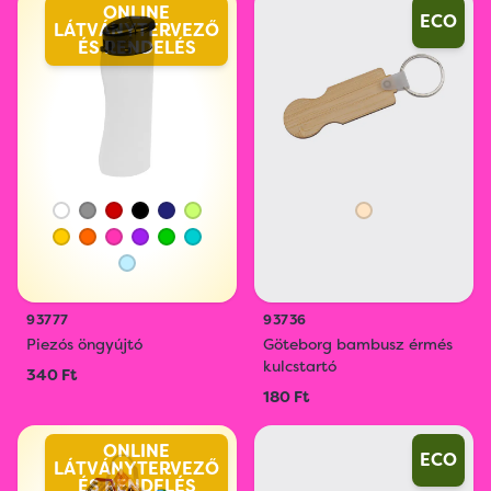
ONLINE
ECO
LÁTVÁNYTERVEZŐ
ÉS RENDELÉS
93777
93736
Piezós öngyújtó
Göteborg bambusz érmés
kulcstartó
340 Ft
180 Ft
ONLINE
ECO
LÁTVÁNYTERVEZŐ
ÉS RENDELÉS