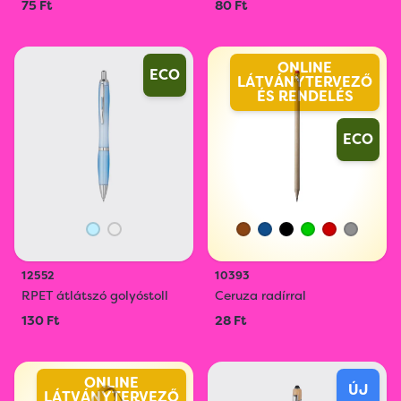
75 Ft
80 Ft
ONLINE
ECO
LÁTVÁNYTERVEZŐ
ÉS RENDELÉS
ECO
12552
10393
RPET átlátszó golyóstoll
Ceruza radírral
130 Ft
28 Ft
ONLINE
ÚJ
LÁTVÁNYTERVEZŐ