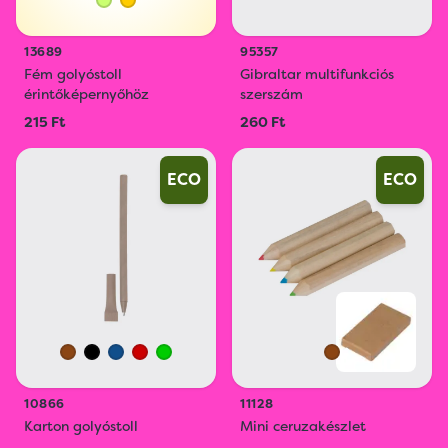
13689
95357
Fém golyóstoll
Gibraltar multifunkciós
érintőképernyőhöz
szerszám
215 Ft
260 Ft
ECO
ECO
10866
11128
Karton golyóstoll
Mini ceruzakészlet