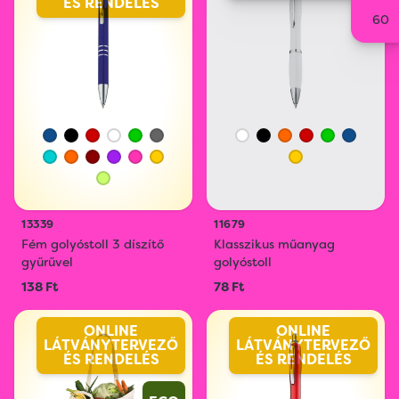
ÉS RENDELÉS
60
13339
11679
Fém golyóstoll 3 díszítő
Klasszikus műanyag
gyűrűvel
golyóstoll
138 Ft
78 Ft
ONLINE
ONLINE
LÁTVÁNYTERVEZŐ
LÁTVÁNYTERVEZŐ
ÉS RENDELÉS
ÉS RENDELÉS