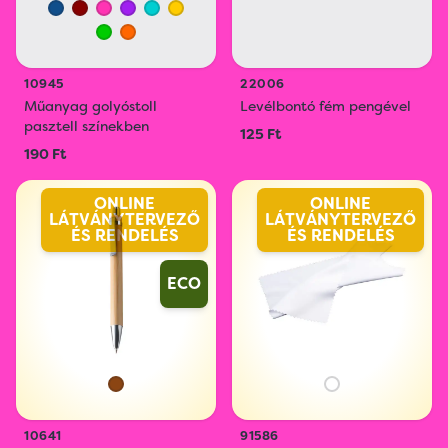
10945
22006
Műanyag golyóstoll
Levélbontó fém pengével
pasztell színekben
125 Ft
190 Ft
ONLINE
ONLINE
LÁTVÁNYTERVEZŐ
LÁTVÁNYTERVEZŐ
ÉS RENDELÉS
ÉS RENDELÉS
ECO
10641
91586