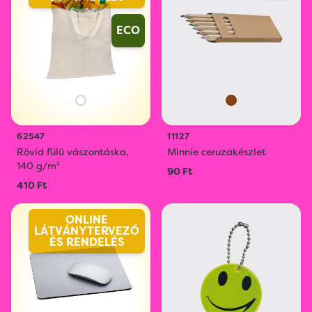
ECO
62547
11127
Rövid fülű vászontáska,
Minnie ceruzakészlet
140 g/m²
90 Ft
410 Ft
ONLINE
LÁTVÁNYTERVEZŐ
ÉS RENDELÉS