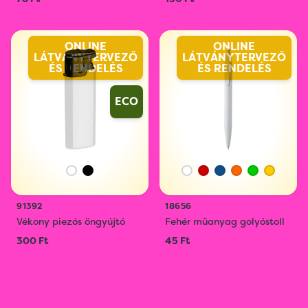
ONLINE
ONLINE
LÁTVÁNYTERVEZŐ
LÁTVÁNYTERVEZŐ
ÉS RENDELÉS
ÉS RENDELÉS
ECO
91392
18656
Vékony piezós öngyújtó
Fehér műanyag golyóstoll
300 Ft
45 Ft