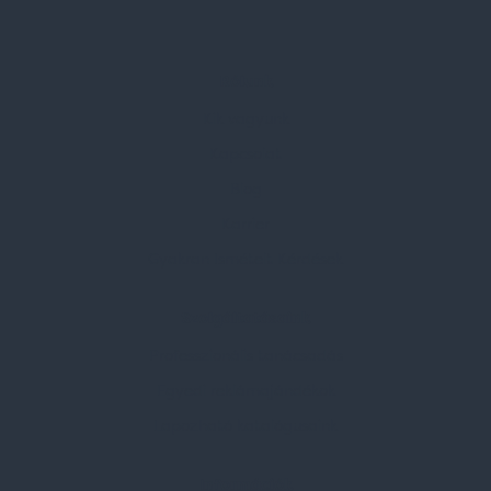
Rólunk
Kik vagyunk
Kapcsolat
Blog
Karrier
Gyakran Ismételt Kérdések
Szolgáltatásaink
Professzionális tanácsadás
Egyedi reklámajándékok
Lapozható katalógusaink
Információk