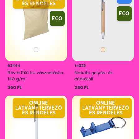
ÉS RENDELÉS
ECO
ECO
63464
14332
Rövid fülű kis vászontáska,
Nairobi golyós- és
140 g/m²
érintőtoll
360 Ft
280 Ft
ONLINE
ONLINE
LÁTVÁNYTERVEZŐ
LÁTVÁNYTERVEZŐ
ÉS RENDELÉS
ÉS RENDELÉS