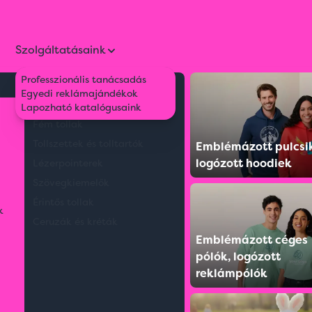
Szolgáltatásaink
Professzionális tanácsadás
Környezetbarát tollak
Egyedi reklámajándékok
rkolattal
Műanyag tollak
Lapozható katalógusaink
Fém tollak
Tollszettek és tolltartók
Emblémázott pulcsi
logózott hoodiek
Lézerpointerek
Szövegkiemelők
Érintős tollak
k
Ceruzák és kréták
Emblémázott céges
pólók, logózott
reklámpólók