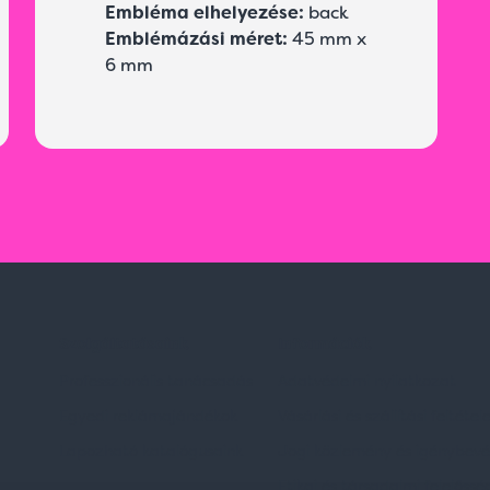
Embléma elhelyezése:
back
Emblémázási méret:
45 mm x
6 mm
Szolgáltatásaink
Információk
Professzionális tanácsadás
Adatvédelmi nyilatkozat
Egyedi reklámajándékok
Vásárlási és szállítási feltétel
Lapozható katalógusaink
Jogi közlemény és igénybevéte
Etikai és társadalmi felelőssé