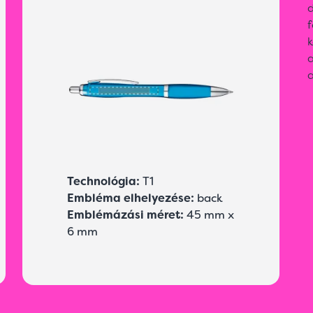
f
k
a
a
Technológia:
T1
Embléma elhelyezése:
back
Emblémázási méret:
45 mm x
6 mm