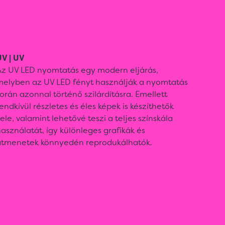
UV | UV
Az UV LED nyomtatás egy modern eljárás,
melyben az UV LED fényt használják a nyomtatás
orán azonnal történő szilárdításra. Emellett
endkívül részletes és éles képek is készíthetők
ele, valamint lehetővé teszi a teljes színskála
asználatát, így különleges grafikák és
átmenetek könnyedén reprodukálhatók.