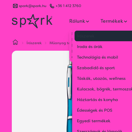
spark@spark.hu
+36 1 412 3760
Rólunk
Termékek
Kik vagyunk
Írószerek
Kapcsolat
Írószerek
Műanyag tollak
Átlátszó golyóstoll gumi ma
Blog
Iroda és órák
Karrier
Gyakran Ismételt Kérdések
Technológia és mobil
Szabadidő és sport
Táskák, utazás, wellness
Kulacsok, bögrék, termoszo
Háztartás és konyha
Édességek és POS
Egyedi termékek
Szerszámok és lámpák