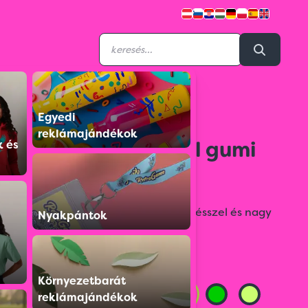
Egyedi
1168224
reklámajándékok
Átlátszó golyóstoll gumi
k és
markolattal
Golyóstoll fém klipsszel, gumi fogórésszel és nagy
Nyakpántok
kék, jumbo tollbetéttel.
Színválaszték:
Környezetbarát
reklámajándékok