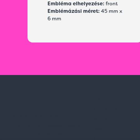
Embléma elhelyezése:
front
Emblémázási méret:
45 mm x
6 mm
Rólunk
Kik vagyunk
Spark Promotions Kft.
Kapcsolat
Címünk:
1135 Budapest, Jász u. 13.
Blog
Telefon:
+36 1 412 3760
Karrier