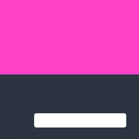
Feliratkozás hírlevélre
Email címed:
ek
li feltételek
elfogadom az adatvédelmi szabályzatot
gvállalás