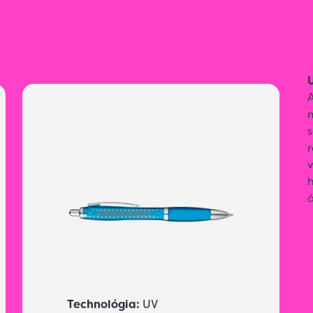
s
r
v
h
Technológia:
UV