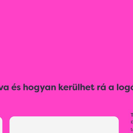
va és hogyan kerülhet rá a log
T
t