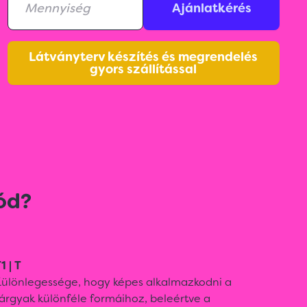
Ajánlatkérés
Látványterv készítés és megrendelés
gyors szállítással
ód?
1 | T
Különlegessége, hogy képes alkalmazkodni a
árgyak különféle formáihoz, beleértve a