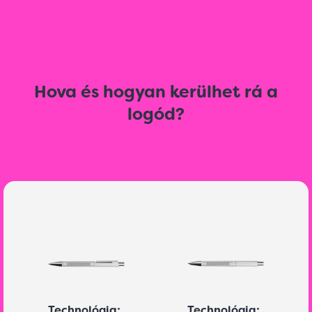
Hova és hogyan kerülhet rá a
logód?
Technológia:
Technológia: