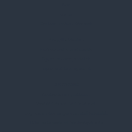
Blog
Karrier
Gyakran Ismételt Kérdések
Szolgáltatásaink
Professzionális tanácsadás
Egyedi reklámajándékok
Lapozható katalógusaink
Információk
Adatvédelmi nyilatkozat
Vásárlási és szállítási feltételek
Jogi közlemény és igénybevételi feltételek
Etikai és társadalmi felelősségvállalás