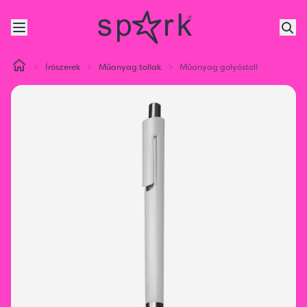
Írószerek
Műanyag tollak
Műanyag golyóstoll