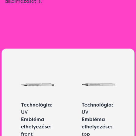
alkalmazását is.
Technológia:
Technológia:
UV
UV
Embléma
Embléma
elhelyezése:
elhelyezése:
front
top