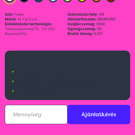
Szín:
Fehér
Származási hely:
CN
Méret:
14 × ø 1,1 cm
Vámtarifaszám:
96081092
Emblémázási technológia:
Gyűjtőcsomag:
1000
Tamponnyomás(T1),
UV-LED
Egységcsomag:
50
Nyomás(UV),
Bruttó tömeg:
0.011
150 Ft
•
Budapesti raktárkészlet:
12932 db
•
Nemzetközi raktárkészlet:
130642 db
•
Érkezik:
180000 db
Ajánlatkérés