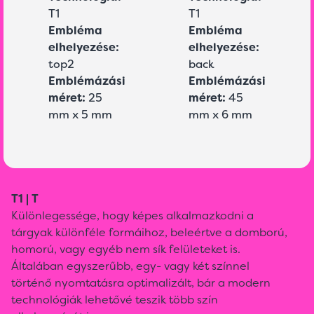
T1
T1
Embléma
Embléma
elhelyezése:
elhelyezése:
top2
back
Emblémázási
Emblémázási
méret:
25
méret:
45
mm x 5 mm
mm x 6 mm
T1 | T
Különlegessége, hogy képes alkalmazkodni a
tárgyak különféle formáihoz, beleértve a domború,
homorú, vagy egyéb nem sík felületeket is.
Általában egyszerűbb, egy- vagy két színnel
történő nyomtatásra optimalizált, bár a modern
technológiák lehetővé teszik több szín