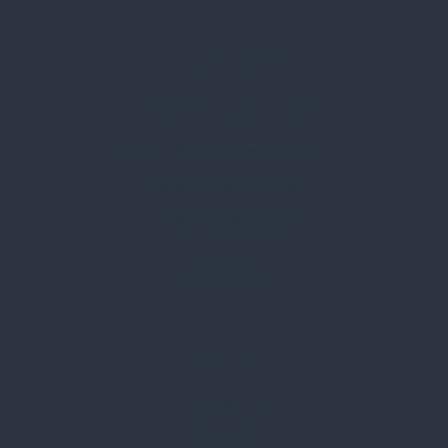
Spark Promotions Kft.
Címünk:
1135 Budapest, Jász u. 13.
Telefon:
+36 1 412 3760
Email:
spark@spark.hu
Rólunk
Kik vagyunk
Kapcsolat