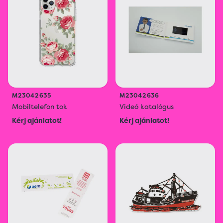
M23042635
M23042636
Mobiltelefon tok
Videó katalógus
Kérj ajánlatot!
Kérj ajánlatot!