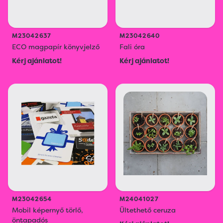
M23042637
M23042640
ECO magpapír könyvjelző
Fali óra
Kérj ajánlatot!
Kérj ajánlatot!
M23042654
M24041027
Mobil képernyő törlő,
Ültethető ceruza
öntapadós