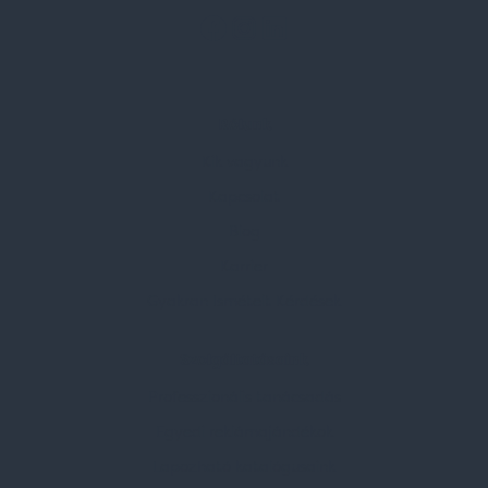
Rólunk
Kik vagyunk
Kapcsolat
Blog
Karrier
Gyakran Ismételt Kérdések
Szolgáltatásaink
Professzionális tanácsadás
Egyedi reklámajándékok
Lapozható katalógusaink