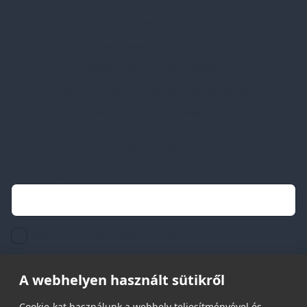
Információk
Adatvédelmi nyilatkozat
Vásárlási és szállítási feltételek
Jogi közlemény és igénybevételi feltételek
Etikai és társadalmi felelősségvállalás
Feliratkozás hírlevélre
Email címed:
elfogadom az adatvédelmi szabályzatot
A webhelyen használt sütikről
Cookie-kat használunk a webhely teljesítményével és