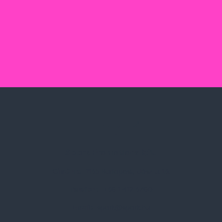
Spark Promotions Kft.
Címünk:
1135 Budapest, Jász u. 13.
Telefon:
+36 1 412 3760
Email:
spark@spark.hu