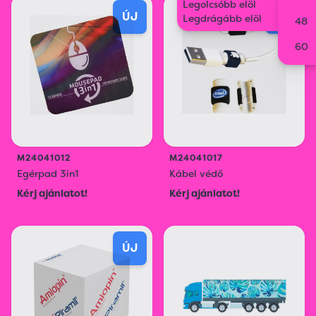
Legolcsóbb elöl
ÚJ
ÚJ
Legdrágább elöl
48
60
M24041012
M24041017
Egérpad 3in1
Kábel védő
Kérj ajánlatot!
Kérj ajánlatot!
ÚJ