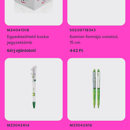
M24041018
S0209718343
Egyediesíthető kocka
Kamion formájú vonalzó,
jegyzettömb
15 cm
Kérj ajánlatot!
442 Ft
M23042614
M23042616