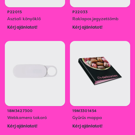
P22015
P22033
Asztali könyöklő
Raklapos jegyzettömb
Kérj ajánlatot!
Kérj ajánlatot!
18M3427300
19M3301454
Webkamera takaró
Gyűrűs mappa
Kérj ajánlatot!
Kérj ajánlatot!