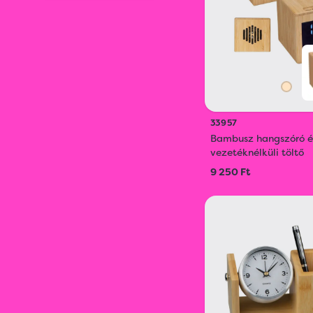
33957
Bambusz hangszóró é
vezetéknélküli töltő
9 250 Ft