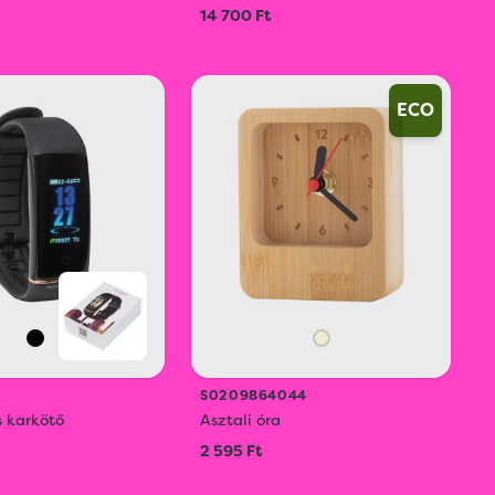
14 700 Ft
ECO
S0209864044
s karkötő
Asztali óra
2 595 Ft