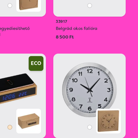
33917
 egyediesíthető
Belgrád okos falióra
l
8 500 Ft
ECO