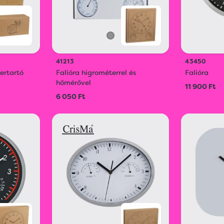
41213
43450
ertartó
Falióra higrométerrel és
Falióra
hőmérővel
11 900 Ft
6 050 Ft