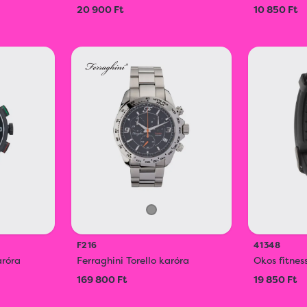
20 900 Ft
10 850 Ft
F216
41348
aróra
Ferraghini Torello karóra
Okos fitnes
169 800 Ft
19 850 Ft