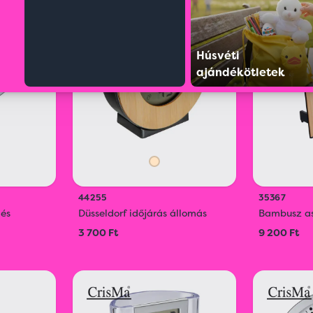
ÚJ
ÚJ
Húsvéti
ECO
ajándékötletek
44255
35367
 és
Düsseldorf időjárás állomás
Bambusz as
3 700 Ft
9 200 Ft