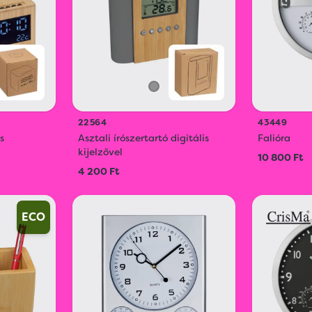
22564
43449
s
Asztali írószertartó digitális
Falióra
kijelzővel
10 800 Ft
4 200 Ft
ECO