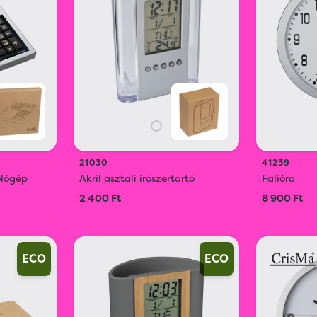
21030
41239
ológép
Akril asztali írószertartó
Falióra
2 400 Ft
8 900 Ft
ECO
ECO