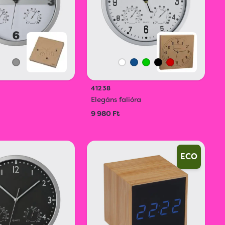
41238
Elegáns falióra
9 980 Ft
ECO