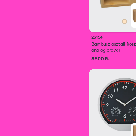
23154
Bambusz asztali írósz
analóg órával
8 500 Ft