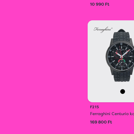
10 990 Ft
F215
Ferraghini Centurio k
169 800 Ft