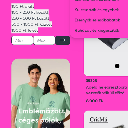
100 Ft alatt
Kulcstartók és egyebek
100 - 250 Ft között
250 - 500 Ft között
Esernyők és esőkabátok
500 - 1000 Ft között
1000 Ft felett
Ruházat és kiegészítők
35325
Adelaine ébresztőóra
vezetéknélküli töltő
8 900 Ft
Emblémázott
céges pólók,