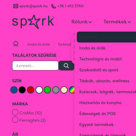
spark@spark.hu
+36 1 412 3760
Rólunk
Termékek
Kik vagyunk
Írószerek
Kapcsolat
Iroda és órák
Számológépek és órák
Blog
Iroda és órák
Karrier
TALÁLATOK SZŰRÉSE
Gyakran Ismételt Kérdések
Technológia és mobil
Jegyzetfüze
Szabadidő és sport
SZÍN
Táskák, utazás, wellness
Névjegyká
Kulacsok, bögrék, termoszo
Háztartás és konyha
MÁRKA
SZÁMOLÓGÉPEK ÉS Ó
CrisMa (10)
Édességek és POS
Ferraghini (2)
37 termék
Egyedi termékek
ÁR
Szerszámok és lámpák