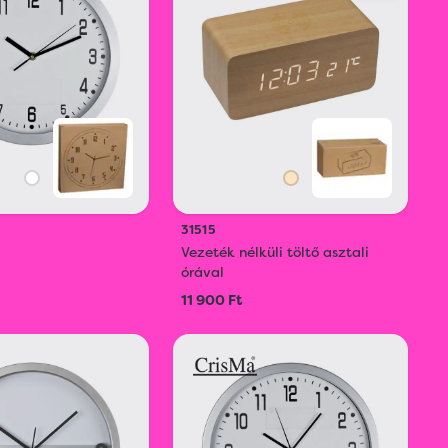
31515
Vezeték nélküli töltő asztali
órával
11 900 Ft