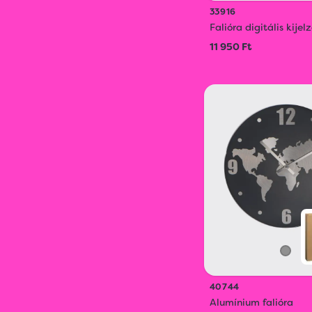
33916
Falióra digitális kijel
11 950 Ft
40744
Alumínium falióra