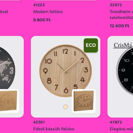
41223
32672
zővel
Modern falióra
Trondheim a
telefontölt
6 800 Ft
12 400 Ft
ECO
42591
47872
Fából készült falióra
Elegáns mű