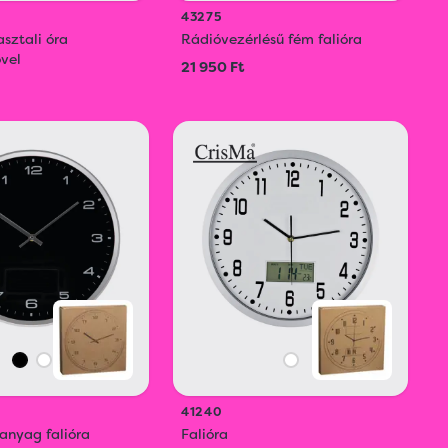
43275
sztali óra
Rádióvezérlésű fém falióra
ővel
21 950 Ft
41240
anyag falióra
Falióra