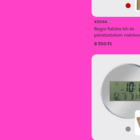
43064
Bagio falióra hő-és
páratartalom mérőve
8 350 Ft