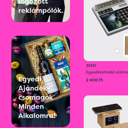
logózott
reklámpólók.
33551
Egyediesíthető szám
Egyedi
2 400 Ft
Ajándék-
csomagok
Minden
Alkalomra!