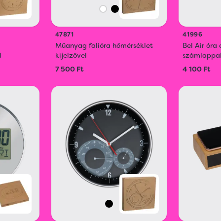
47871
41996
Műanyag falióra hőmérséklet
Bel Air óra
l
kijelzővel
számlappa
7 500 Ft
4 100 Ft