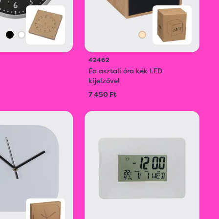
42462
Fa asztali óra kék LED
kijelzővel
7 450 Ft