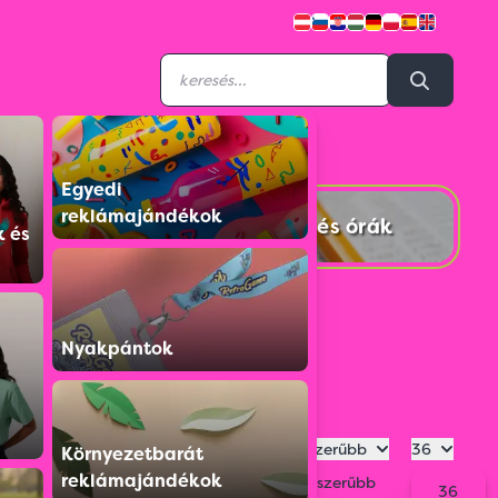
Egyedi
reklámajándékok
Számológépek és órák
k és
Nyakpántok
Legnépszerűbb
36
Környezetbarát
reklámajándékok
Legnépszerűbb
36