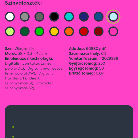
Színválaszték:
Szín:
Világos Kék
Adatlap:
60880.pdf
Méret:
38 × 0,3 × 42 cm
Származási hely:
CN
Emblémázási technológia:
Vámtarifaszám:
42029298
Digitális nyomtatás színes
Gyűjtőcsomag:
250
pólóra(DC),
Digitális nyomtatás
Egységcsomag:
50
fehér pólóra(DW),
Digitális
Bruttó tömeg:
0.07
transfer(DT),
Direkt
szitanyomás(S1),
Transzfer
szitanyomás(S2),
600 Ft
•
Budapesti raktárkészlet:
581 db
•
Nemzetközi raktárkészlet:
11071 db