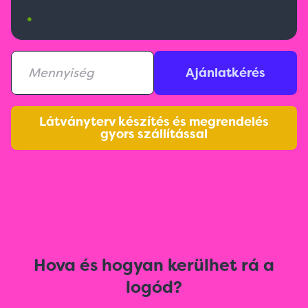
•
Érkezik:
60000 db
Ajánlatkérés
Látványterv készítés és megrendelés
gyors szállítással
Hova és hogyan kerülhet rá a
logód?