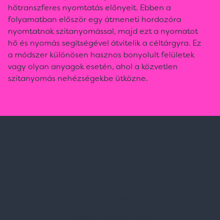
hőtranszferes nyomtatás előnyeit. Ebben a
folyamatban először egy átmeneti hordozóra
nyomtatnak szitanyomással, majd ezt a nyomatot
hő és nyomás segítségével átvitelik a céltárgyra. Ez
a módszer különösen hasznos bonyolult felületek
vagy olyan anyagok esetén, ahol a közvetlen
szitanyomás nehézségekbe ütközne.
Spark Promotions Kft.
Címünk:
1135 Budapest, Jász u. 13.
Telefon:
+36 1 412 3760