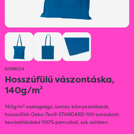
6088024
Hosszúfülű vászontáska,
140g/m²
140g/m² vastagságú, tartós, környezetbarát,
hosszúfülű Oeko-Tex® STANDARD 100 tanúsított
bevásárlótáska 100% pamutból, sok színben.