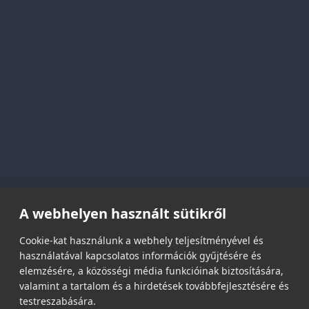
Egyedi reklámajándékok
Lapozható katalógusaink
Információk
Adatvédelmi nyilatkozat
Vásárlási és szállítási feltételek
Jogi közlemény és igénybevételi feltételek
Etikai és társadalmi felelősségvállalás
Feliratkozás hírlevélre
A webhelyen használt sütikről
Email címed:
Cookie-kat használunk a webhely teljesítményével és
használatával kapcsolatos információk gyűjtésére és
elemzésére, a közösségi média funkcióinak biztosítására,
elfogadom az adatvédelmi szabályzatot
valamint a tartalom és a hirdetések továbbfejlesztésére és
testreszabására.