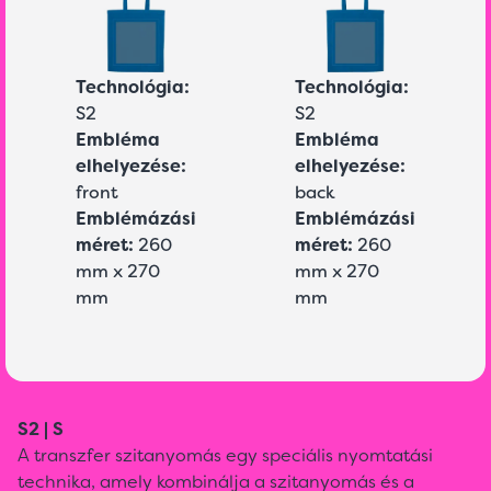
Technológia:
Technológia:
S2
S2
Embléma
Embléma
elhelyezése:
elhelyezése:
front
back
Emblémázási
Emblémázási
méret:
260
méret:
260
mm x 270
mm x 270
mm
mm
S2 | S
A transzfer szitanyomás egy speciális nyomtatási
technika, amely kombinálja a szitanyomás és a