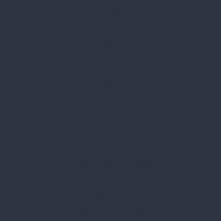
Email:
spark@spark.hu
Rólunk
Kik vagyunk
Kapcsolat
Blog
Karrier
Gyakran Ismételt Kérdések
Szolgáltatásaink
Professzionális tanácsadás