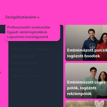
Szolgáltatásaink
Professzionális tanácsadás
Környezetbarát tollak
Egyedi reklámajándékok
l színekben
Műanyag tollak
Lapozható katalógusaink
Fém tollak
Tollszettek és tolltartók
Emblémázott pulcsi
logózott hoodiek
Lézerpointerek
Szövegkiemelők
Érintős tollak
k
Ceruzák és kréták
Emblémázott céges
pólók, logózott
reklámpólók