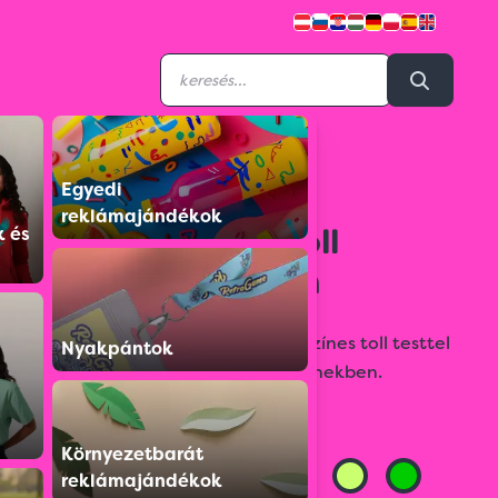
Egyedi
1094512
reklámajándékok
Műanyag golyóstoll
k és
pasztell színekben
Műanyag golyóstoll kék betéttel, színes toll testtel
Nyakpántok
és fém klipsszel divatos pasztell színekben.
Színválaszték:
Környezetbarát
reklámajándékok