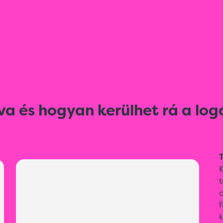
va és hogyan kerülhet rá a log
T
t
f
k