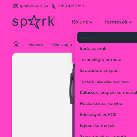
spark@spark.hu
+36 1 412 3760
Rólunk
Termékek
Kik vagyunk
Írószerek
Kapcsolat
Írószerek
Műanyag tollak
Műanyag golyóstoll pasztel
Blog
Iroda és órák
Karrier
Gyakran Ismételt Kérdések
Technológia és mobil
Szabadidő és sport
Táskák, utazás, wellness
Kulacsok, bögrék, termoszo
Háztartás és konyha
Édességek és POS
Egyedi termékek
Szerszámok és lámpák