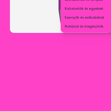
Kulcstartók és egyebek
Esernyők és esőkabátok
Ruházat és kiegészítők