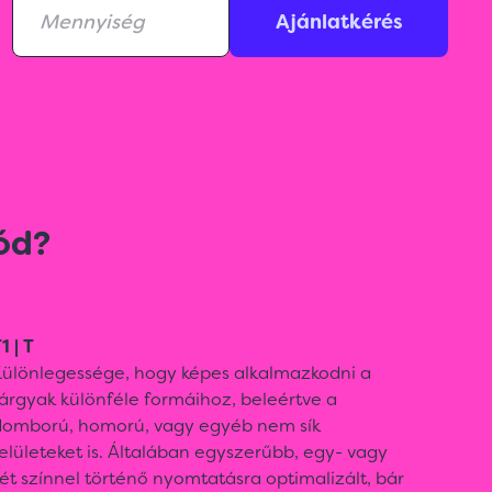
Ajánlatkérés
ód?
1 | T
Különlegessége, hogy képes alkalmazkodni a
árgyak különféle formáihoz, beleértve a
domború, homorú, vagy egyéb nem sík
elületeket is. Általában egyszerűbb, egy- vagy
ét színnel történő nyomtatásra optimalizált, bár