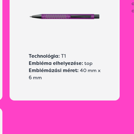
a
a
Technológia:
T1
Embléma elhelyezése:
top
Emblémázási méret:
40 mm x
6 mm