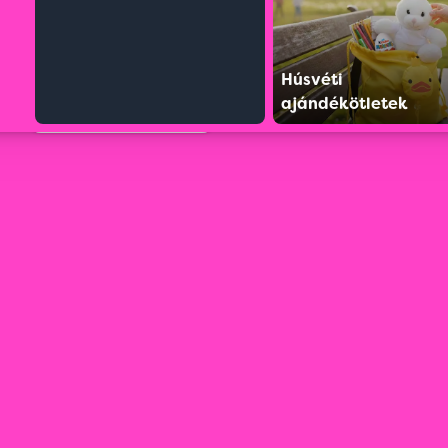
Húsvéti
ajándékötletek