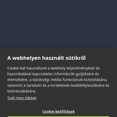
Információk
Adatvédelmi nyilatkozat
Vásárlási és szállítási feltételek
Jogi közlemény és igénybevételi feltételek
Etikai és társadalmi felelősségvállalás
Feliratkozás hírlevélre
A webhelyen használt sütikről
Email címed:
Cookie-kat használunk a webhely teljesítményével és
használatával kapcsolatos információk gyűjtésére és
elemzésére, a közösségi média funkcióinak biztosítására,
elfogadom az adatvédelmi szabályzatot
valamint a tartalom és a hirdetések továbbfejlesztésére és
testreszabására.
Tudj meg többet
Cookie-beállítások