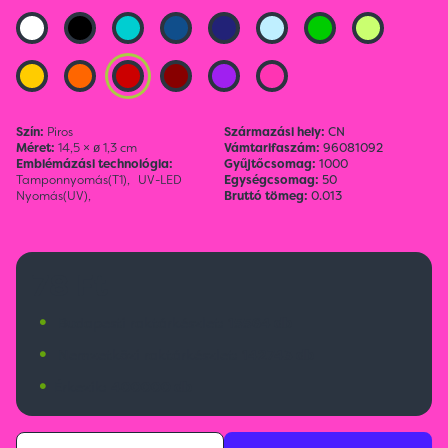
Szín:
Piros
Származási hely:
CN
Méret:
14,5 × ø 1,3 cm
Vámtarifaszám:
96081092
Emblémázási technológia:
Gyűjtőcsomag:
1000
Tamponnyomás(T1),
UV-LED
Egységcsomag:
50
Nyomás(UV),
Bruttó tömeg:
0.013
78 Ft
•
Budapesti raktárkészlet:
15564 db
•
Nemzetközi raktárkészlet:
142743 db
•
Érkezik:
400000 db