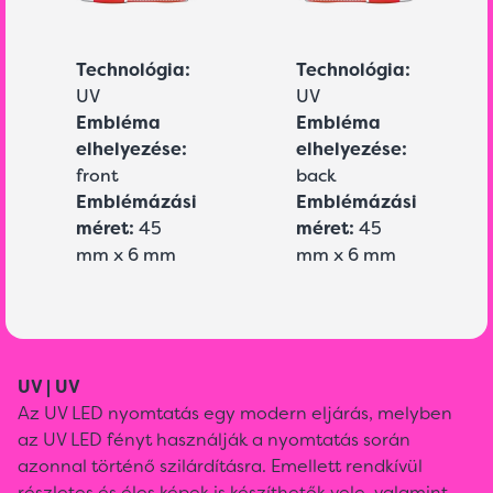
Technológia:
Technológia:
UV
UV
Embléma
Embléma
elhelyezése:
elhelyezése:
front
back
Emblémázási
Emblémázási
méret:
45
méret:
45
mm x 6 mm
mm x 6 mm
UV | UV
Az UV LED nyomtatás egy modern eljárás, melyben
az UV LED fényt használják a nyomtatás során
azonnal történő szilárdításra. Emellett rendkívül
részletes és éles képek is készíthetők vele, valamint