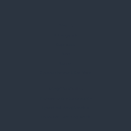
Rólunk
Kik vagyunk
Kapcsolat
Blog
Karrier
Gyakran Ismételt Kérdések
Szolgáltatásaink
Professzionális tanácsadás
Egyedi reklámajándékok
Lapozható katalógusaink