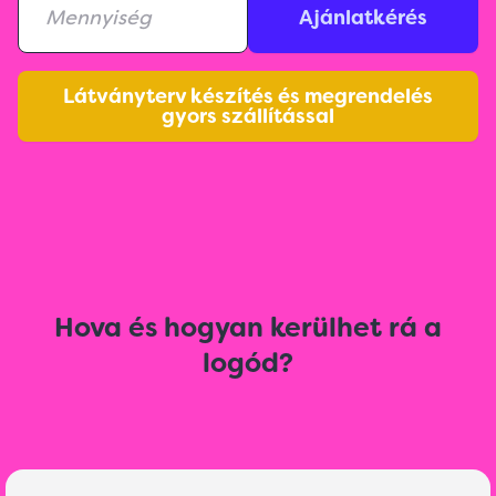
Ajánlatkérés
Látványterv készítés és megrendelés
gyors szállítással
Hova és hogyan kerülhet rá a
logód?