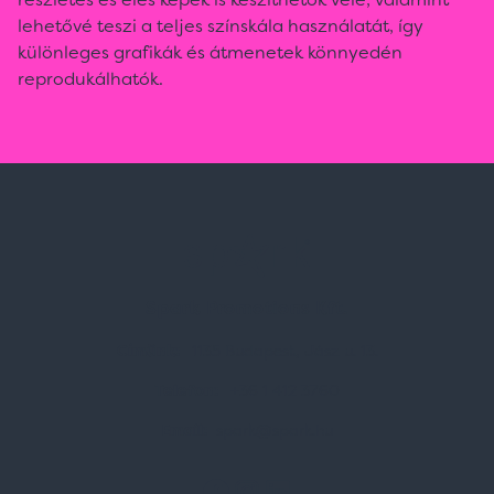
lehetővé teszi a teljes színskála használatát, így
különleges grafikák és átmenetek könnyedén
reprodukálhatók.
Spark Promotions Kft.
Címünk:
1135 Budapest, Jász u. 13.
Telefon:
+36 1 412 3760
Email:
spark@spark.hu