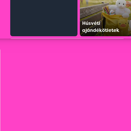
Húsvéti
ajándékötletek