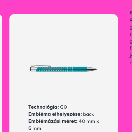
G
A
g
j
r
Technológia:
G0
Embléma elhelyezése:
back
Emblémázási méret:
40 mm x
6 mm