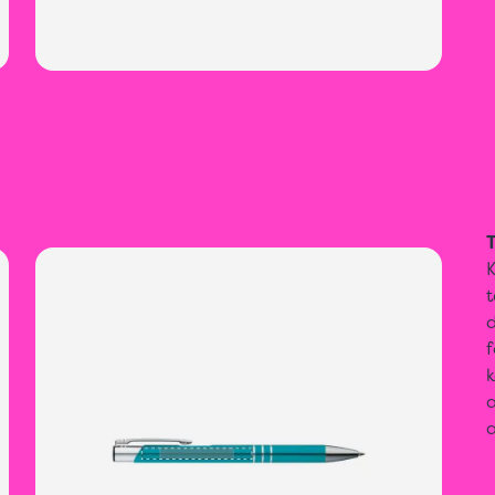
T
t
f
k
a
a