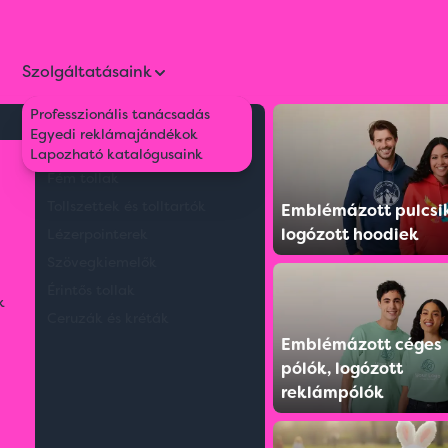
Szolgáltatásaink
Professzionális tanácsadás
Környezetbarát tollak
Egyedi reklámajándékok
Műanyag tollak
Lapozható katalógusaink
Fém tollak
Tollszettek és tolltartók
Emblémázott pulcsi
logózott hoodiek
Lézerpointerek
Szövegkiemelők
Érintős tollak
k
Ceruzák és kréták
Emblémázott céges
pólók, logózott
reklámpólók