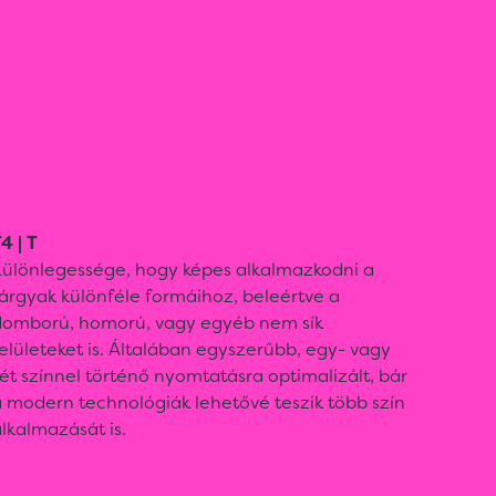
4 | T
Különlegessége, hogy képes alkalmazkodni a
árgyak különféle formáihoz, beleértve a
domború, homorú, vagy egyéb nem sík
elületeket is. Általában egyszerűbb, egy- vagy
ét színnel történő nyomtatásra optimalizált, bár
 modern technológiák lehetővé teszik több szín
lkalmazását is.