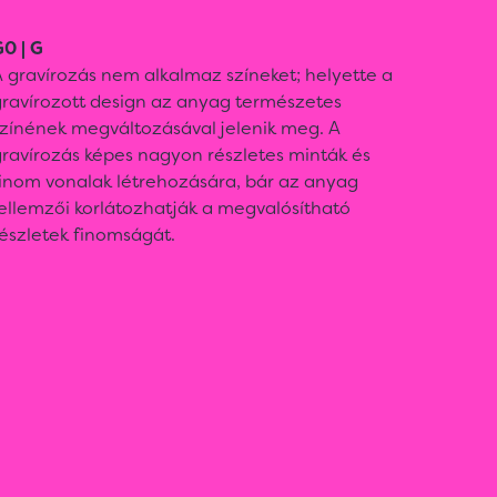
0 | G
 gravírozás nem alkalmaz színeket; helyette a
gravírozott design az anyag természetes
színének megváltozásával jelenik meg. A
ravírozás képes nagyon részletes minták és
finom vonalak létrehozására, bár az anyag
ellemzői korlátozhatják a megvalósítható
észletek finomságát.