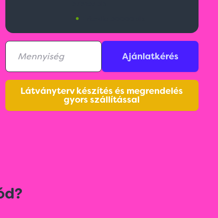
373157 db
•
Érkezik:
50000 db
Ajánlatkérés
Látványterv készítés és megrendelés
gyors szállítással
ód?