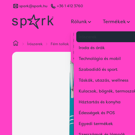
spark@spark.hu
+36 1 412 3760
Rólunk
Termékek
Kik vagyunk
Írószerek
Kapcsolat
Írószerek
Fém tollak
Fém golyóstoll 3 díszítő gyűrűvel
Blog
Iroda és órák
Karrier
Gyakran Ismételt Kérdések
Technológia és mobil
Szabadidő és sport
Táskák, utazás, wellness
Kulacsok, bögrék, termoszo
Háztartás és konyha
Édességek és POS
Egyedi termékek
Szerszámok és lámpák