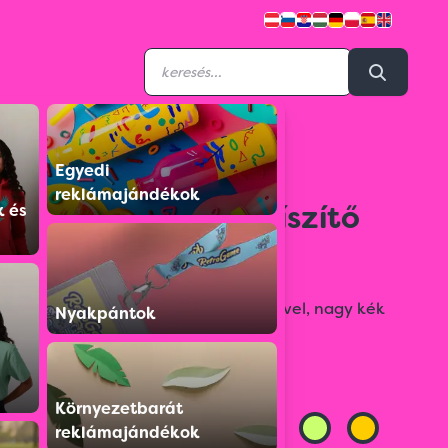
Egyedi
1333914
reklámajándékok
Fém golyóstoll 3 díszítő
k és
gyűrűvel
Fém golyóstoll három díszítő gyűrűvel, nagy kék
Nyakpántok
tollbetéttel.
Színválaszték:
Környezetbarát
reklámajándékok