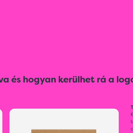
va és hogyan kerülhet rá a log
T
t