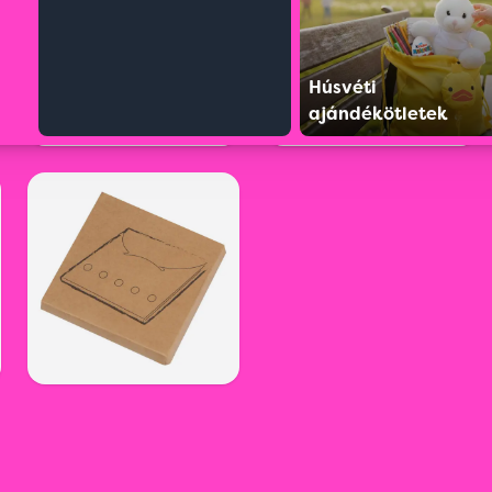
Húsvéti
ajándékötletek