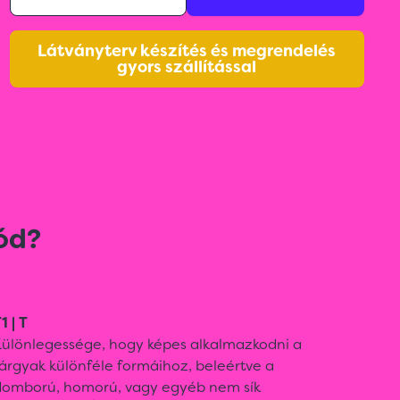
Látványterv készítés és megrendelés
gyors szállítással
ód?
1 | T
Különlegessége, hogy képes alkalmazkodni a
árgyak különféle formáihoz, beleértve a
domború, homorú, vagy egyéb nem sík