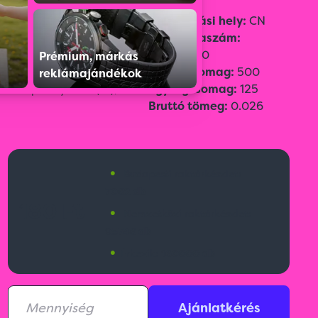
Szín:
Barna
Származási hely:
CN
Méret:
9 × 1 × 8,5 cm
Vámtarifaszám:
Emblémázási
48209000
Prémium, márkás
technológia:
Gyűjtőcsomag:
500
reklámajándékok
Tamponnyomás(T1),
Egységcsomag:
125
Bruttó tömeg:
0.026
•
Budapesti raktárkészlet:
7062 db
180 Ft
•
Nemzetközi raktárkészlet:
95746 db
•
Érkezik:
160000 db
Ajánlatkérés