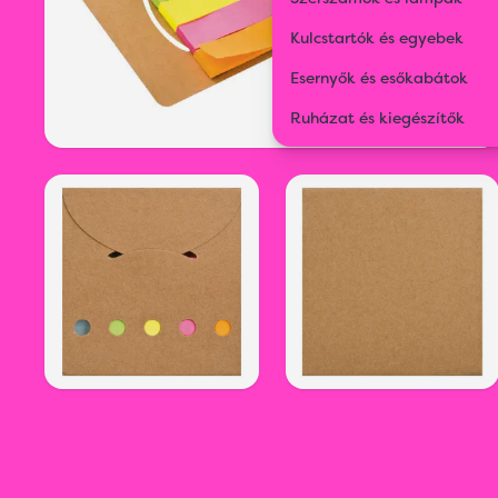
Kulcstartók és egyebek
Esernyők és esőkabátok
Ruházat és kiegészítők