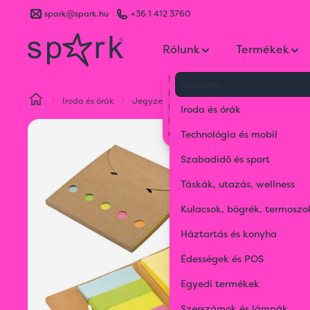
spark@spark.hu
+36 1 412 3760
Rólunk
Termékek
Kik vagyunk
Írószerek
Kapcsolat
Iroda és órák
Jegyzetfüzetek és mappák
Jelölő és j
Blog
Iroda és órák
Karrier
Gyakran Ismételt Kérdések
Technológia és mobil
Szabadidő és sport
Táskák, utazás, wellness
Kulacsok, bögrék, termoszo
Háztartás és konyha
Édességek és POS
Egyedi termékek
Szerszámok és lámpák