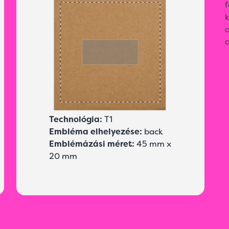
f
k
a
a
Technológia:
T1
Embléma elhelyezése:
back
Emblémázási méret:
45 mm x
20 mm