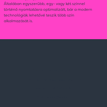
Általában egyszerűbb, egy- vagy két színnel
történő nyomtatásra optimalizált, bár a modern
technológiák lehetővé teszik több szín
alkalmazását is.
Spark Promotions Kft.
Címünk:
1135 Budapest, Jász u. 13.
Telefon:
+36 1 412 3760
Email:
spark@spark.hu