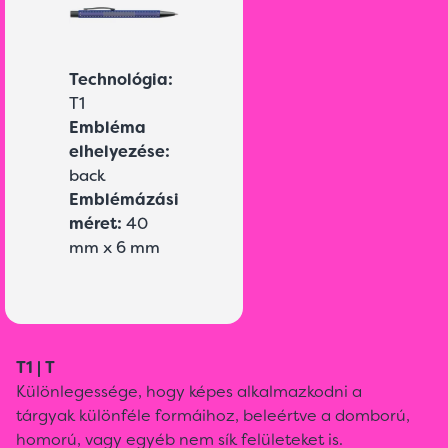
Technológia:
T1
Embléma
elhelyezése:
back
Emblémázási
méret:
40
mm x 6 mm
T1 | T
Különlegessége, hogy képes alkalmazkodni a
tárgyak különféle formáihoz, beleértve a domború,
homorú, vagy egyéb nem sík felületeket is.