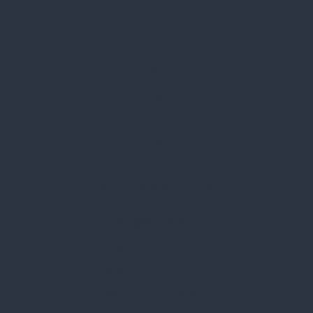
Rólunk
Kik vagyunk
Kapcsolat
Blog
Karrier
Gyakran Ismételt Kérdések
Szolgáltatásaink
Professzionális tanácsadás
Egyedi reklámajándékok
Lapozható katalógusaink