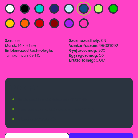
Szín:
Kék
Származási hely:
CN
Méret:
14 × ø 1 cm
Vámtarifaszám:
96081092
Emblémázási technológia:
Gyűjtőcsomag:
500
Tamponnyomás(T1),
Egységcsomag:
50
Bruttó tömeg:
0.017
190 Ft
•
Budapesti raktárkészlet:
4107 db
•
Nemzetközi raktárkészlet:
28971 db
•
Érkezik:
30000 db