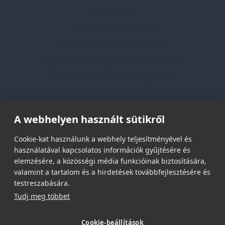
Információk
Adatvédelmi nyilatkozat
Vásárlási és szállítási feltételek
Jogi közlemény és igénybevételi feltételek
Etikai és társadalmi felelősségvállalás
Feliratkozás hírlevélre
A webhelyen használt sütikről
Email címed:
Cookie-kat használunk a webhely teljesítményével és
használatával kapcsolatos információk gyűjtésére és
elemzésére, a közösségi média funkcióinak biztosítására,
elfogadom az adatvédelmi szabályzatot
valamint a tartalom és a hirdetések továbbfejlesztésére és
testreszabására.
Tudj meg többet
Cookie-beállítások