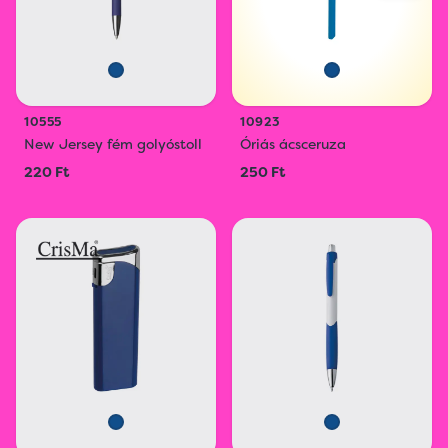
10555
10923
New Jersey fém golyóstoll
Óriás ácsceruza
220 Ft
250 Ft