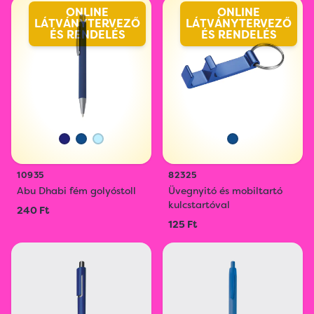
ONLINE
ONLINE
LÁTVÁNYTERVEZŐ
LÁTVÁNYTERVEZŐ
ÉS RENDELÉS
ÉS RENDELÉS
10935
82325
Abu Dhabi fém golyóstoll
Üvegnyitó és mobiltartó
kulcstartóval
240 Ft
125 Ft