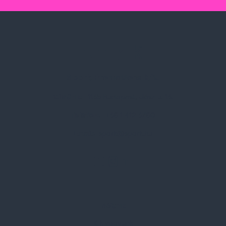
Spark Promotions Kft.
Címünk:
1135 Budapest, Jász u. 13.
Telefon:
+36 1 412 3760
Email:
spark@spark.hu
Rólunk
Kik vagyunk