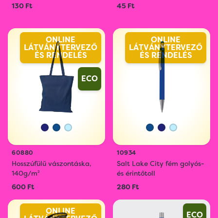
130 Ft
45 Ft
ONLINE
ONLINE
LÁTVÁNYTERVEZŐ
LÁTVÁNYTERVEZŐ
ÉS RENDELÉS
ÉS RENDELÉS
ECO
60880
10934
Hosszúfülű vászontáska,
Salt Lake City fém golyós-
140g/m²
és érintőtoll
600 Ft
280 Ft
ONLINE
ECO