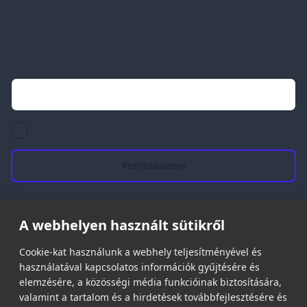
Etikai és társadalmi felelősségvállalás
Feliratkozás hírlevélre
Email címed:
elfogadom az adatvédelmi szabályzatot
A webhelyen használt sütikről
© 2026 | Minden jog fenntartva!
Spark Promotions Kft.
Cookie-kat használunk a webhely teljesítményével és
használatával kapcsolatos információk gyűjtésére és
elemzésére, a közösségi média funkcióinak biztosítására,
valamint a tartalom és a hirdetések továbbfejlesztésére és