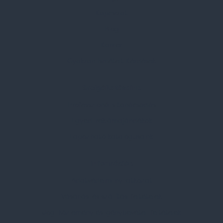
Kapcsolat
Blog
Karrier
Gyakran Ismételt Kérdések
Szolgáltatásaink
Professzionális tanácsadás
Egyedi reklámajándékok
Lapozható katalógusaink
Információk
Adatvédelmi nyilatkozat
Vásárlási és szállítási feltételek
Jogi közlemény és igénybevételi feltételek