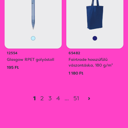
12554
65482
Glasgow RPET golyóstoll
Fairtrade hosszúfülű
vászontáska, 180 g/m²
195 Ft
1 180 Ft
1
2
3
4
...
51
›