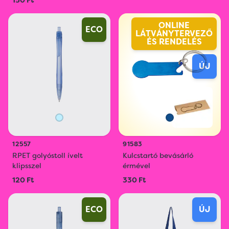
150 Ft
ONLINE
ECO
LÁTVÁNYTERVEZŐ
ÉS RENDELÉS
ÚJ
12557
91583
RPET golyóstoll ívelt
Kulcstartó bevásárló
klipsszel
érmével
120 Ft
330 Ft
ECO
ÚJ