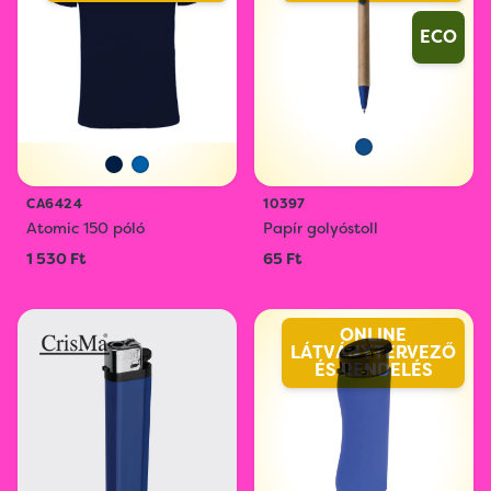
ECO
CA6424
10397
Atomic 150 póló
Papír golyóstoll
1 530 Ft
65 Ft
ONLINE
LÁTVÁNYTERVEZŐ
ÉS RENDELÉS