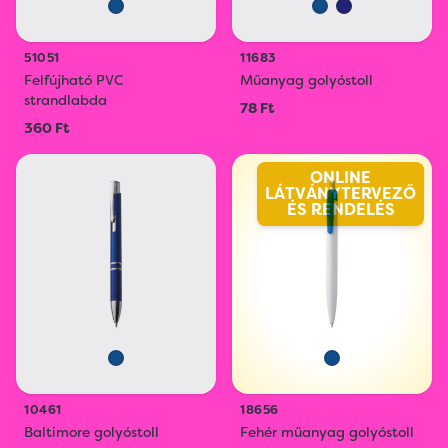
51051
11683
Felfújható PVC
Műanyag golyóstoll
strandlabda
78 Ft
360 Ft
ONLINE
LÁTVÁNYTERVEZŐ
ÉS RENDELÉS
10461
18656
Baltimore golyóstoll
Fehér műanyag golyóstoll