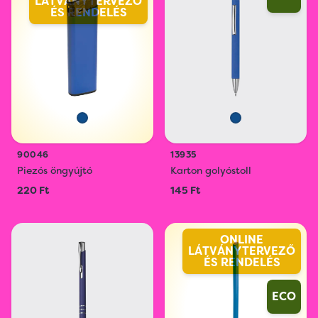
LÁTVÁNYTERVEZŐ
ÉS RENDELÉS
90046
13935
Piezós öngyújtó
Karton golyóstoll
220 Ft
145 Ft
ONLINE
LÁTVÁNYTERVEZŐ
ÉS RENDELÉS
ECO