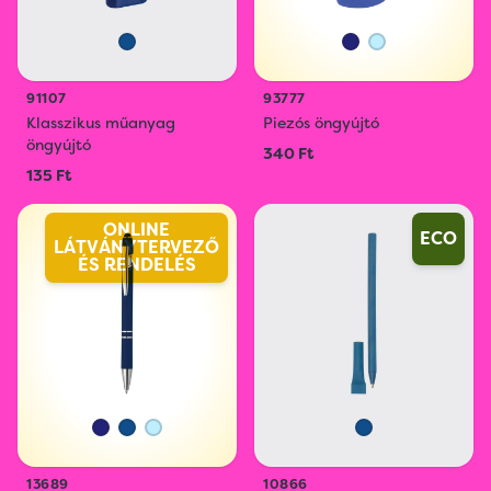
91107
93777
Klasszikus műanyag
Piezós öngyújtó
öngyújtó
340 Ft
135 Ft
ONLINE
ECO
LÁTVÁNYTERVEZŐ
ÉS RENDELÉS
13689
10866