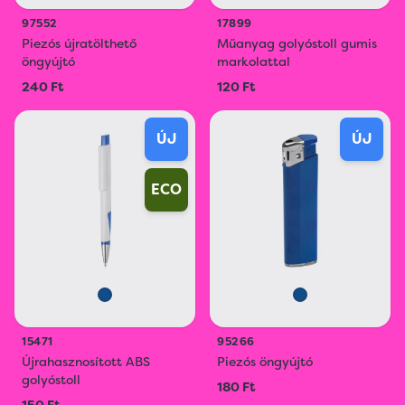
97552
17899
Piezós újratölthető
Műanyag golyóstoll gumis
öngyújtó
markolattal
240 Ft
120 Ft
ÚJ
ÚJ
ECO
15471
95266
Újrahasznosított ABS
Piezós öngyújtó
golyóstoll
180 Ft