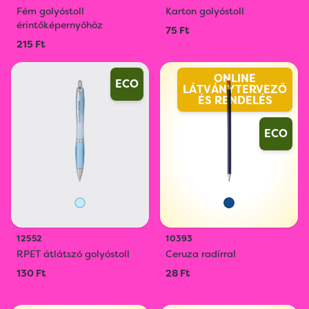
Fém golyóstoll
Karton golyóstoll
érintőképernyőhöz
75 Ft
215 Ft
ONLINE
ECO
LÁTVÁNYTERVEZŐ
ÉS RENDELÉS
ECO
12552
10393
RPET átlátszó golyóstoll
Ceruza radírral
130 Ft
28 Ft