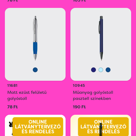
78 Ft
105 Ft
11681
10945
Matt ezüst felületű
Műanyag golyóstoll
golyóstoll
pasztell színekben
78 Ft
190 Ft
ONLINE
ONLINE
LÁTVÁNYTERVEZŐ
LÁTVÁNYTERVEZŐ
ÉS RENDELÉS
ÉS RENDELÉS