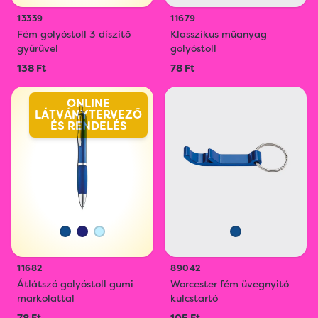
13339
11679
Fém golyóstoll 3 díszítő
Klasszikus műanyag
gyűrűvel
golyóstoll
138 Ft
78 Ft
ONLINE
LÁTVÁNYTERVEZŐ
ÉS RENDELÉS
11682
89042
Átlátszó golyóstoll gumi
Worcester fém üvegnyitó
markolattal
kulcstartó