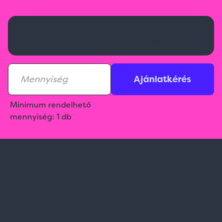
Kérj ajánlatot!
Aktuális raktárkészletről érdeklődj az ajánlatkérésnél!
Ajánlatkérés
Minimum rendelhető
mennyiség: 1 db
Spark Promotions Kft.