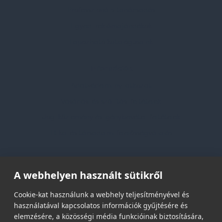
Professzionális tanácsadás
Egyedi reklámajándékok
Lapozható katalógusaink
Információk
Adatvédelmi nyilatkozat
Vásárlási és szállítási feltételek
Jogi közlemény és igénybevételi feltételek
Etikai és társadalmi felelősségvállalás
Feliratkozás hírlevélre
A webhelyen használt sütikről
Email címed:
Cookie-kat használunk a webhely teljesítményével és
használatával kapcsolatos információk gyűjtésére és
elemzésére, a közösségi média funkcióinak biztosítására,