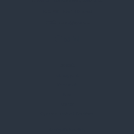
Címünk:
1135 Budapest, Jász u. 13.
Telefon:
+36 1 412 3760
Email:
spark@spark.hu
Rólunk
Kik vagyunk
Kapcsolat
Blog
Karrier
Gyakran Ismételt Kérdések
Szolgáltatásaink