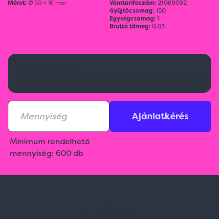
Méret:
Ø 50 × 16 mm
Vámtarifaszám:
21069092
Gyűjtőcsomag:
150
Egységcsomag:
1
Bruttó tömeg:
0.03
Kérj ajánlatot!
Aktuális raktárkészletről érdeklődj az ajánlatkérésnél!
Ajánlatkérés
Minimum rendelhető
mennyiség: 600 db