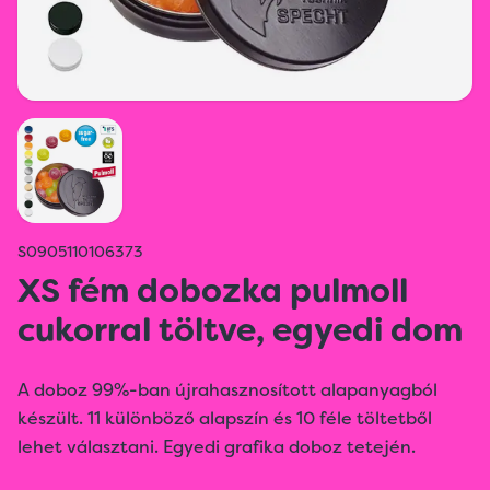
S0905110106373
XS fém dobozka pulmoll
cukorral töltve, egyedi dom
A doboz 99%-ban újrahasznosított alapanyagból
készült. 11 különböző alapszín és 10 féle töltetből
lehet választani. Egyedi grafika doboz tetején.