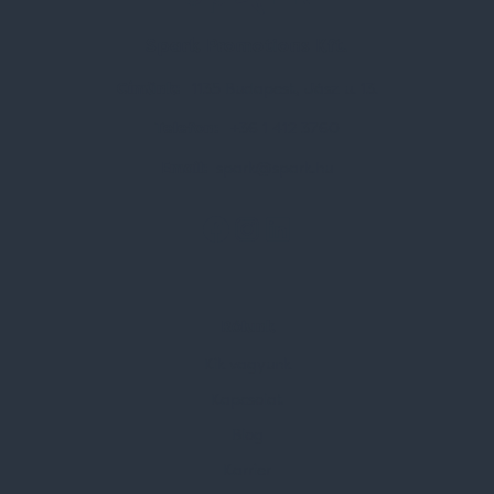
Spark Promotions Kft.
Címünk:
1135 Budapest, Jász u. 13.
Telefon:
+36 1 412 3760
Email:
spark@spark.hu
Rólunk
Kik vagyunk
Kapcsolat
Blog
Karrier