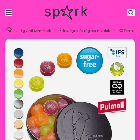
Egyedi termékek
Édességek és rágcsálnivalók
XS fém dobo