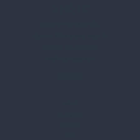
Spark Promotions Kft.
Címünk:
1135 Budapest, Jász u. 13.
Telefon:
+36 1 412 3760
Email:
spark@spark.hu
Rólunk
Kik vagyunk
Kapcsolat
Blog