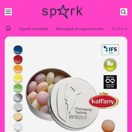
Egyedi termékek
Édességek és rágcsálnivalók
XS fém dobo