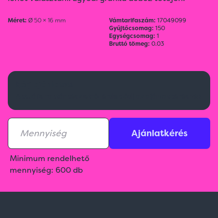
Méret:
Ø 50 × 16 mm
Vámtarifaszám:
17049099
Gyűjtőcsomag:
150
Egységcsomag:
1
Bruttó tömeg:
0.03
Kérj ajánlatot!
Aktuális raktárkészletről érdeklődj az ajánlatkérésnél!
Ajánlatkérés
Minimum rendelhető
mennyiség: 600 db