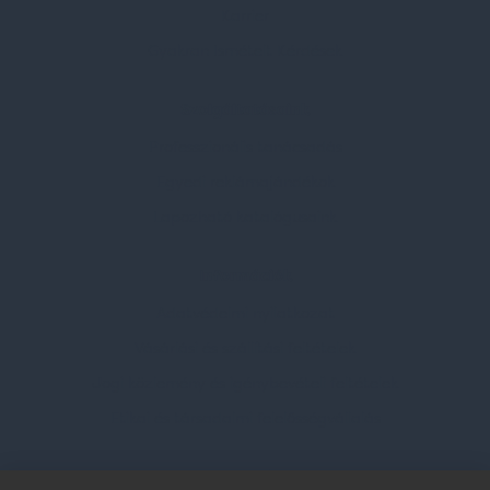
Karrier
Gyakran Ismételt Kérdések
Szolgáltatásaink
Professzionális tanácsadás
Egyedi reklámajándékok
Lapozható katalógusaink
Információk
Adatvédelmi nyilatkozat
Vásárlási és szállítási feltételek
Jogi közlemény és igénybevételi feltételek
Etikai és társadalmi felelősségvállalás
Feliratkozás hírlevélre