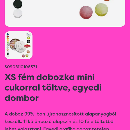
S0905110106371
XS fém dobozka mini
cukorral töltve, egyedi
dombor
A doboz 99%-ban újrahasznosított alapanyagból
készült. 11 különböző alapszín és 10 féle töltetből
lehet választani. Egyedi grafika doboz tetején.