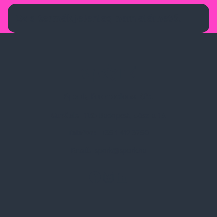
Ez a termék jelenleg nem elérhető.
Spark Promotions Kft.
Címünk:
1135 Budapest, Jász u. 13.
Telefon:
+36 1 412 3760
Email:
spark@spark.hu