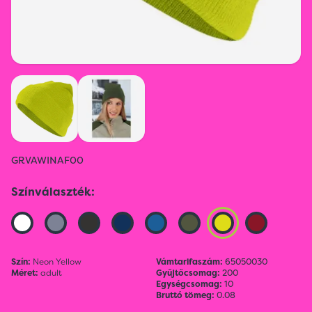
GRVAWINAF00
Színválaszték:
Szín:
Neon Yellow
Vámtarifaszám:
65050030
Méret:
adult
Gyűjtőcsomag:
200
Egységcsomag:
10
Bruttó tömeg:
0.08