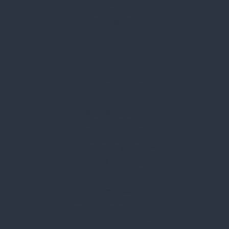
Rólunk
Kik vagyunk
Kapcsolat
Blog
Karrier
Gyakran Ismételt Kérdések
Szolgáltatásaink
Professzionális tanácsadás
Egyedi reklámajándékok
Lapozható katalógusaink
Információk
Adatvédelmi nyilatkozat
Vásárlási és szállítási feltételek