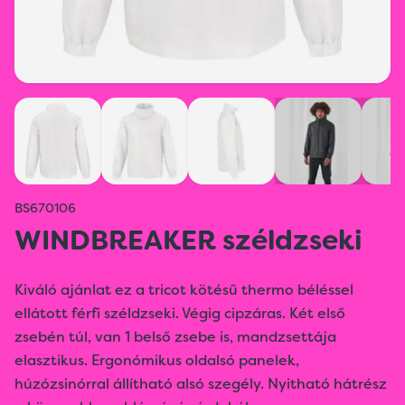
BS670106
WINDBREAKER széldzseki
Kiváló ajánlat ez a tricot kötésű thermo béléssel
ellátott férfi széldzseki. Végig cipzáras. Két első
zsebén túl, van 1 belső zsebe is, mandzsettája
elasztikus. Ergonómikus oldalsó panelek,
húzózsinórral állítható alsó szegély. Nyitható hátrész