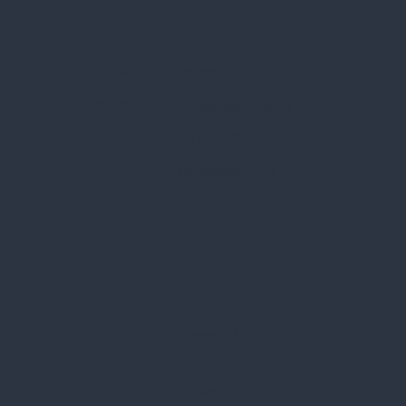
Spark Promotions Kft.
Címünk:
1135 Budapest, Jász u. 13.
Telefon:
+36 1 412 3760
Email:
spark@spark.hu
Rólunk
Kik vagyunk
Kapcsolat
Blog