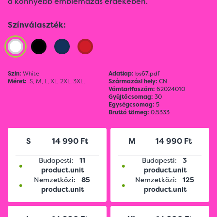
a könnyebb emblémázás érdekében.
Színválaszték:
Szín:
White
Adatlap:
bs67.pdf
Méret:
S,
M,
L,
XL,
2XL,
3XL,
Származási hely:
CN
Vámtarifaszám:
62024010
Gyűjtőcsomag:
30
Egységcsomag:
5
Bruttó tömeg:
0.5333
S
14 990 Ft
M
14 990 Ft
Budapesti:
11
Budapesti:
3
•
•
product.unit
product.unit
Nemzetközi:
85
Nemzetközi:
125
•
•
product.unit
product.unit