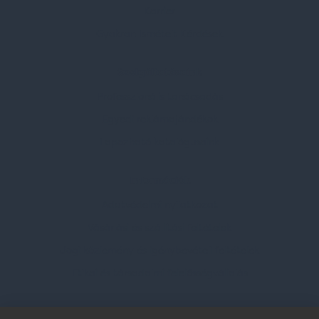
Karrier
Gyakran Ismételt Kérdések
Szolgáltatásaink
Professzionális tanácsadás
Egyedi reklámajándékok
Lapozható katalógusaink
Információk
Adatvédelmi nyilatkozat
Vásárlási és szállítási feltételek
Jogi közlemény és igénybevételi feltételek
Etikai és társadalmi felelősségvállalás
Feliratkozás hírlevélre