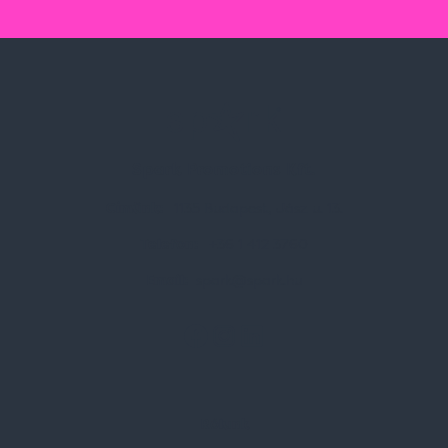
Spark Promotions Kft.
Címünk:
1135 Budapest, Jász u. 13.
Telefon:
+36 1 412 3760
Email:
spark@spark.hu
Rólunk