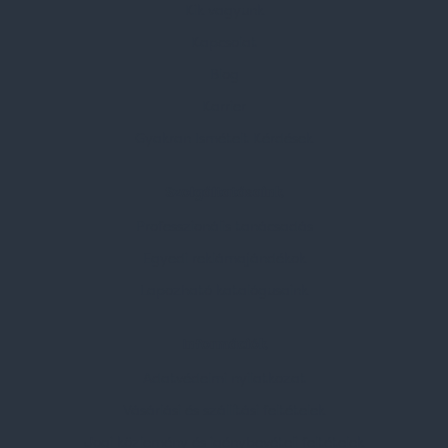
Kik vagyunk
Kapcsolat
Blog
Karrier
Gyakran Ismételt Kérdések
Szolgáltatásaink
Professzionális tanácsadás
Egyedi reklámajándékok
Lapozható katalógusaink
Információk
Adatvédelmi nyilatkozat
Vásárlási és szállítási feltételek
Jogi közlemény és igénybevételi feltételek