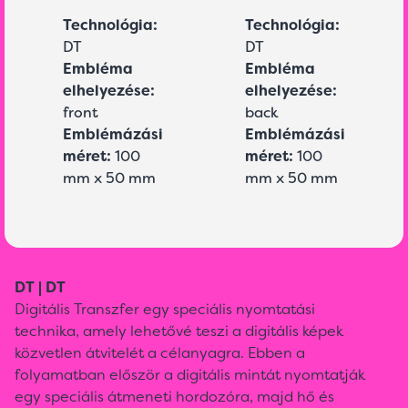
Technológia:
Technológia:
DT
DT
Embléma
Embléma
elhelyezése:
elhelyezése:
front
back
Emblémázási
Emblémázási
méret:
100
méret:
100
mm x 50 mm
mm x 50 mm
DT | DT
Digitális Transzfer egy speciális nyomtatási
technika, amely lehetővé teszi a digitális képek
közvetlen átvitelét a célanyagra. Ebben a
folyamatban először a digitális mintát nyomtatják
egy speciális átmeneti hordozóra, majd hő és