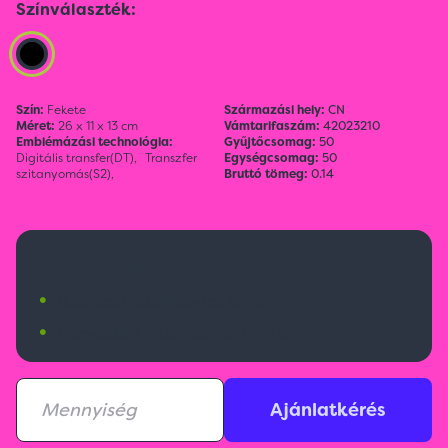
Színválaszték:
Szín:
Fekete
Származási hely:
CN
Méret:
26 x 11 x 13 cm
Vámtarifaszám:
42023210
Emblémázási technológia:
Gyűjtőcsomag:
50
Digitális transfer(DT),
Transzfer
Egységcsomag:
50
szitanyomás(S2),
Bruttó tömeg:
0.14
3 300 Ft
•
Budapesti raktárkészlet:
65 db
•
Nemzetközi raktárkészlet:
1676 db
Ajánlatkérés