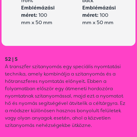
front
back
Emblémázási
Emblémázási
méret:
100
méret:
100
mm x 50 mm
mm x 50 mm
S2 | S
A transzfer szitanyomás egy speciális nyomtatási
technika, amely kombinálja a szitanyomás és a
hőtranszferes nyomtatás előnyeit. Ebben a
folyamatban először egy átmeneti hordozóra
nyomtatnak szitanyomással, majd ezt a nyomatot
hő és nyomás segítségével átvitelik a céltárgyra. Ez
a módszer különösen hasznos bonyolult felületek
vagy olyan anyagok esetén, ahol a közvetlen
szitanyomás nehézségekbe ütközne.