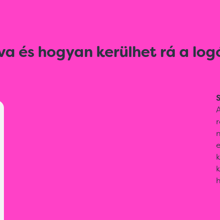
va és hogyan kerülhet rá a log
S
A
r
e
k
k
h