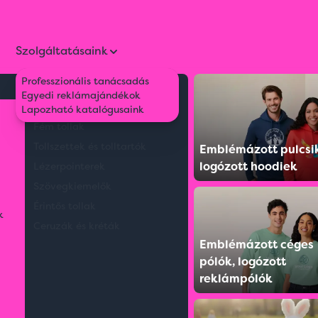
Szolgáltatásaink
Professzionális tanácsadás
Környezetbarát tollak
Egyedi reklámajándékok
álló táska
Műanyag tollak
Lapozható katalógusaink
Fém tollak
Tollszettek és tolltartók
Emblémázott pulcsi
logózott hoodiek
Lézerpointerek
Szövegkiemelők
Érintős tollak
k
Ceruzák és kréták
Emblémázott céges
pólók, logózott
reklámpólók