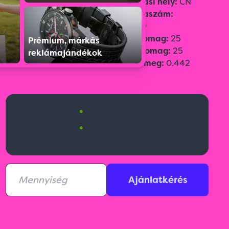
Szín:
Sárga
Származási hely:
CN
Méret:
ø 23 × 50 cm
Vámtarifaszám:
Emblémázási
42029219
technológia:
Direkt
Gyűjtőcsomag:
25
Prémium, márkás
szitanyomás(S1),
Egységcsomag:
25
reklámajándékok
Bruttó tömeg:
0.442
•
6 300
Budapesti raktárkészlet:
70 db
•
Ft
Nemzetközi raktárkészlet:
2418 db
Ajánlatkérés