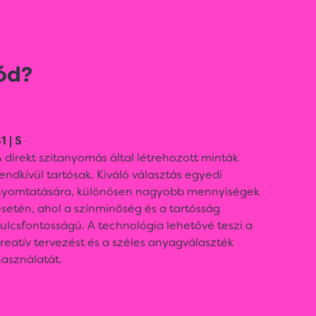
ód?
1 | S
 direkt szitanyomás által létrehozott minták
endkívül tartósak. Kiváló választás egyedi
nyomtatására, különösen nagyobb mennyiségek
setén, ahol a színminőség és a tartósság
ulcsfontosságú. A technológia lehetővé teszi a
reatív tervezést és a széles anyagválaszték
asználatát.