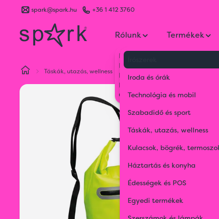
spark@spark.hu
+36 1 412 3760
Rólunk
Termékek
Kik vagyunk
Írószerek
Kapcsolat
Táskák, utazás, wellness
Hátizsákok és válltáskák
Víz
Blog
Iroda és órák
Karrier
Gyakran Ismételt Kérdések
Technológia és mobil
Szabadidő és sport
Táskák, utazás, wellness
Kulacsok, bögrék, termoszo
Háztartás és konyha
Édességek és POS
Egyedi termékek
Szerszámok és lámpák