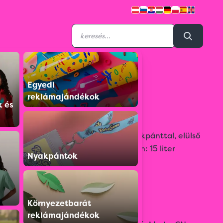
Egyedi
6151608
reklámajándékok
Vízálló táska
k és
Vízálló, zárható táska, váll- és derékpánttal, elülső
fényvisszaverő csíkokkal.Űrtartalom: 15 liter
Nyakpántok
Színválaszték:
Környezetbarát
reklámajándékok