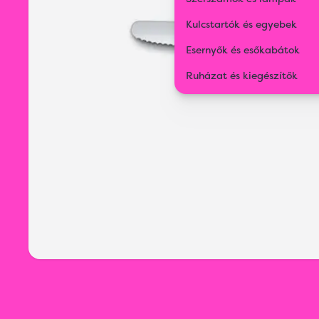
Kulcstartók és egyebek
Esernyők és esőkabátok
Ruházat és kiegészítők