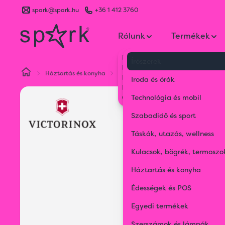
spark@spark.hu
+36 1 412 3760
Rólunk
Termékek
Kik vagyunk
Írószerek
Kapcsolat
Háztartás és konyha
Konyhai kellékek
Victorinox kony
Blog
Iroda és órák
Karrier
Gyakran Ismételt Kérdések
Technológia és mobil
Szabadidő és sport
Táskák, utazás, wellness
Kulacsok, bögrék, termoszo
Háztartás és konyha
Édességek és POS
Egyedi termékek
Szerszámok és lámpák