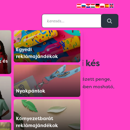
Egyedi
VX6783303
reklámajándékok
Victorinox konyhai kés
k és
Svájci konyhai kés, nagyon éles recézett penge,
kényelmes markolat, mosogatógépben mosható,
Nyakpántok
penge hossza 11 cm, súly 33 g.
Színválaszték:
Környezetbarát
reklámajándékok