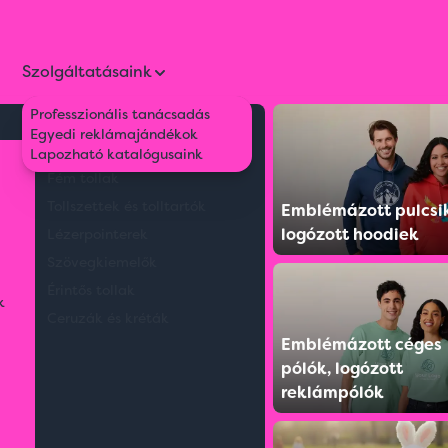
Szolgáltatásaink
Professzionális tanácsadás
Környezetbarát tollak
Egyedi reklámajándékok
hai kés
Műanyag tollak
Lapozható katalógusaink
Fém tollak
Tollszettek és tolltartók
Emblémázott pulcsi
logózott hoodiek
Lézerpointerek
Szövegkiemelők
Érintős tollak
k
Ceruzák és kréták
Emblémázott céges
pólók, logózott
reklámpólók