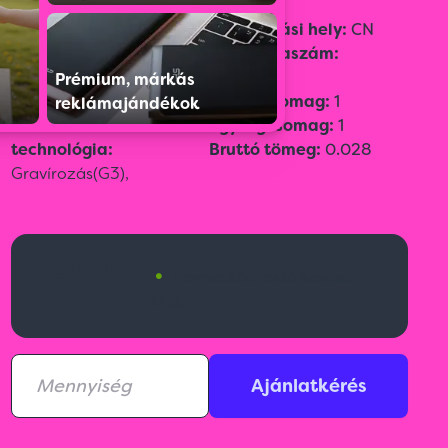
Szín:
Fekete
Származási hely:
CN
Méret:
22
Vámtarifaszám:
Emblémázási méret:
3 ×
82119300
Prémium, márkás
0,7
Gyűjtőcsomag:
1
reklámajándékok
Emblémázási
Egységcsomag:
1
technológia:
Bruttó tömeg:
0.028
Gravírozás(G3),
2 360
•
Nemzetközi raktárkészlet:
Ft
27 db
Ajánlatkérés