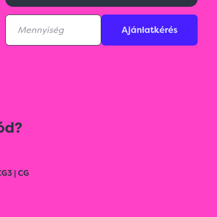
Ajánlatkérés
ód?
CG3 | CG