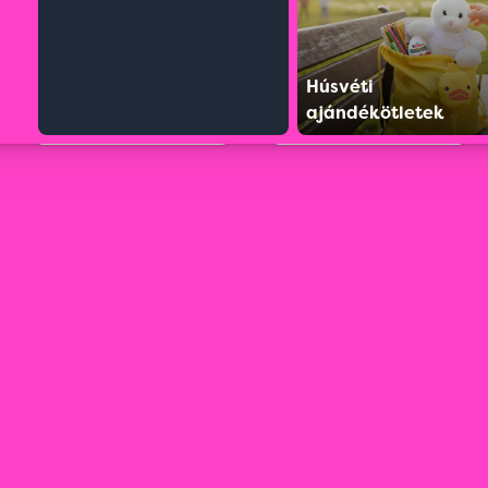
Húsvéti
ajándékötletek