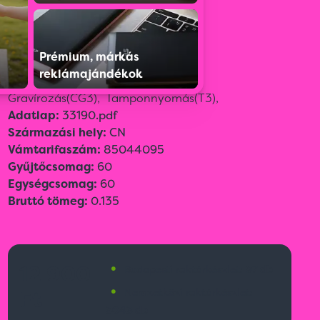
Szín:
Bézs
Prémium, márkás
Méret:
13,6 × 6,8 × 1,1 cm
reklámajándékok
Emblémázási technológia:
CO
Gravírozás(CG3),
Tamponnyomás(T3),
Adatlap:
33190.pdf
Származási hely:
CN
Vámtarifaszám:
85044095
Gyűjtőcsomag:
60
Egységcsomag:
60
Bruttó tömeg:
0.135
•
12 900
Budapesti raktárkészlet:
97 db
•
Ft
Nemzetközi raktárkészlet:
3043 db