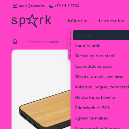
spark@spark.hu
+36 1 412 3760
Rólunk
Termékek
Kik vagyunk
Írószerek
Kapcsolat
Technológia és mobil
Powerbankok
8000 mAh powerban
Blog
Iroda és órák
Karrier
Gyakran Ismételt Kérdések
Technológia és mobil
Szabadidő és sport
Táskák, utazás, wellness
Kulacsok, bögrék, termoszo
Háztartás és konyha
Édességek és POS
Egyedi termékek
Szerszámok és lámpák