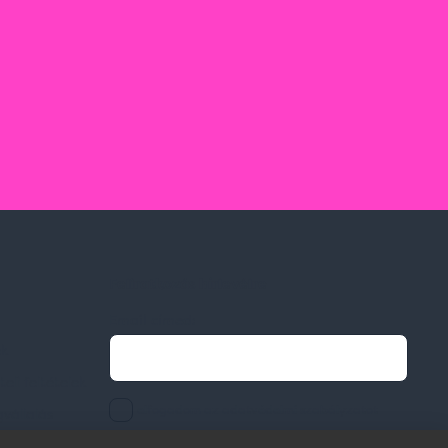
Feliratkozás hírlevélre
Email címed:
ek
li feltételek
elfogadom az adatvédelmi szabályzatot
gvállalás