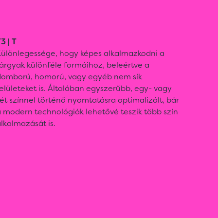
3 | T
Különlegessége, hogy képes alkalmazkodni a
árgyak különféle formáihoz, beleértve a
domború, homorú, vagy egyéb nem sík
elületeket is. Általában egyszerűbb, egy- vagy
ét színnel történő nyomtatásra optimalizált, bár
 modern technológiák lehetővé teszik több szín
lkalmazását is.