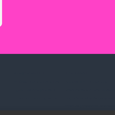
Szolgáltatásaink
Információk
Professzionális tanácsadás
Adatvédelmi nyilatkozat
Egyedi reklámajándékok
Vásárlási és szállítási feltétel
Lapozható katalógusaink
Jogi közlemény és igénybevéte
Etikai és társadalmi felelőssé
dések