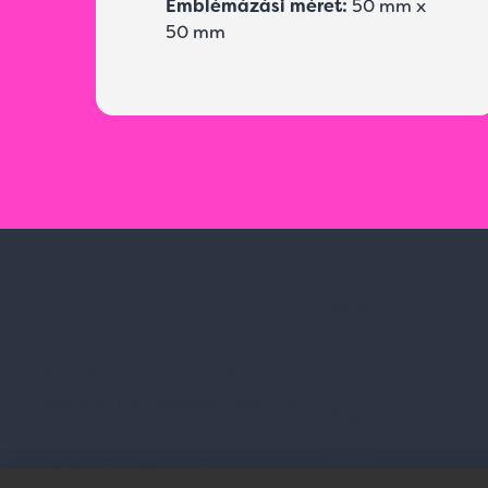
Emblémázási méret:
50 mm x
50 mm
Rólunk
Kik vagyunk
Spark Promotions Kft.
Kapcsolat
Címünk:
1135 Budapest, Jász u. 13.
Blog
Telefon:
+36 1 412 3760
Karrier
Email:
spark@spark.hu
Gyakran Ismételt Kér