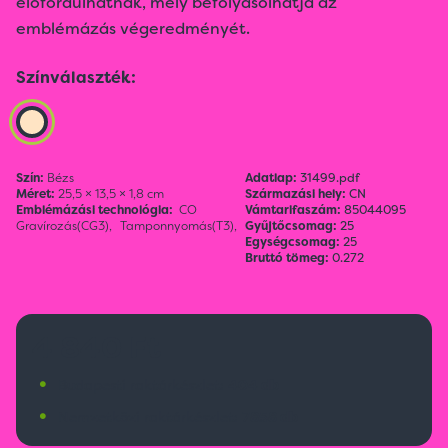
előfordulhatnak, mely befolyásolhatja az
emblémázás végeredményét.
Színválaszték:
Szín:
Bézs
Adatlap:
31499.pdf
Méret:
25,5 × 13,5 × 1,8 cm
Származási hely:
CN
Emblémázási technológia:
CO
Vámtarifaszám:
85044095
Gravírozás(CG3),
Tamponnyomás(T3),
Gyűjtőcsomag:
25
Egységcsomag:
25
Bruttó tömeg:
0.272
4 840 Ft
•
Budapesti raktárkészlet:
404 db
•
Nemzetközi raktárkészlet:
7858 db