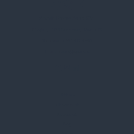
Spark Promotions Kft.
Címünk:
1135 Budapest, Jász u. 13.
Telefon:
+36 1 412 3760
Email:
spark@spark.hu
Rólunk
Kik vagyunk
Kapcsolat
Blog
Karrier