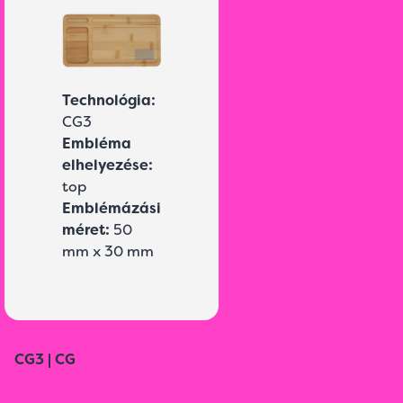
Technológia:
CG3
Embléma
elhelyezése:
top
Emblémázási
méret:
50
mm x 30 mm
CG3 | CG