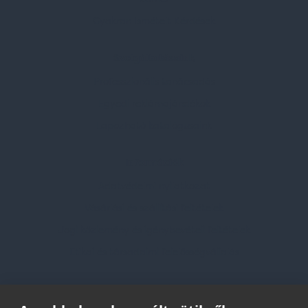
Gyakran Ismételt Kérdések
Szolgáltatásaink
Professzionális tanácsadás
Egyedi reklámajándékok
Lapozható katalógusaink
Információk
Adatvédelmi nyilatkozat
Vásárlási és szállítási feltételek
Jogi közlemény és igénybevételi feltételek
Etikai és társadalmi felelősségvállalás
Feliratkozás hírlevélre