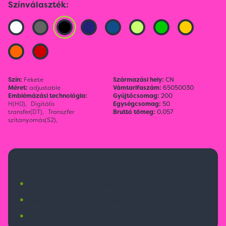
Színválaszték:
Szín:
Fekete
Származási hely:
CN
Méret:
adjustable
Vámtarifaszám:
65050030
Emblémázási technológia:
Gyűjtőcsomag:
200
H(H0),
Digitális
Egységcsomag:
50
transfer(DT),
Transzfer
Bruttó tömeg:
0.057
szitanyomás(S2),
780 Ft
•
Budapesti raktárkészlet:
6532 db
•
Nemzetközi raktárkészlet:
5465 db
•
Érkezik:
10000 db