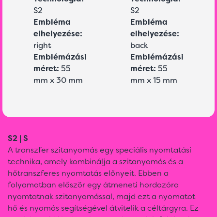
S2
S2
Embléma
Embléma
elhelyezése:
elhelyezése:
right
back
Emblémázási
Emblémázási
méret:
55
méret:
55
mm x 30 mm
mm x 15 mm
S2 | S
A transzfer szitanyomás egy speciális nyomtatási
technika, amely kombinálja a szitanyomás és a
hőtranszferes nyomtatás előnyeit. Ebben a
folyamatban először egy átmeneti hordozóra
nyomtatnak szitanyomással, majd ezt a nyomatot
hő és nyomás segítségével átvitelik a céltárgyra. Ez