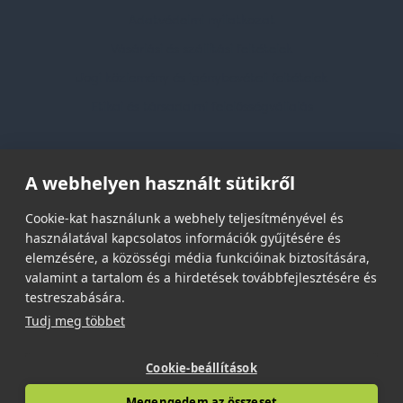
Adatvédelmi nyilatkozat
Vásárlási és szállítási feltételek
Jogi közlemény és igénybevételi feltételek
Etikai és társadalmi felelősségvállalás
Feliratkozás hírlevélre
A webhelyen használt sütikről
Email címed:
Cookie-kat használunk a webhely teljesítményével és
használatával kapcsolatos információk gyűjtésére és
elemzésére, a közösségi média funkcióinak biztosítására,
elfogadom az adatvédelmi szabályzatot
valamint a tartalom és a hirdetések továbbfejlesztésére és
testreszabására.
Tudj meg többet
Cookie-beállítások
© 2026 | Minden jog fenntartva!
Megengedem az összeset