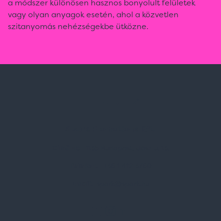
a módszer különösen hasznos bonyolult felületek
vagy olyan anyagok esetén, ahol a közvetlen
szitanyomás nehézségekbe ütközne.
Spark Promotions Kft.
Címünk:
1135 Budapest, Jász u. 13.
Telefon:
+36 1 412 3760
Email:
spark@spark.hu