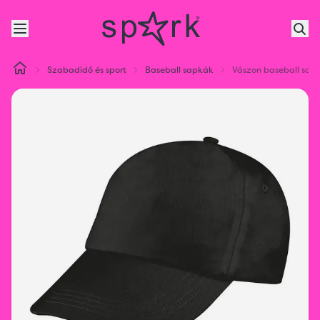
Szabadidő és sport
Baseball sapkák
Vászon baseball sapk