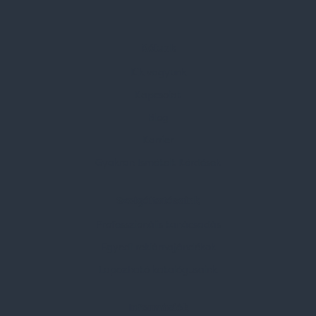
Rólunk
Kik vagyunk
Kapcsolat
Blog
Karrier
Gyakran Ismételt Kérdések
Szolgáltatásaink
Professzionális tanácsadás
Egyedi reklámajándékok
Lapozható katalógusaink
Információk