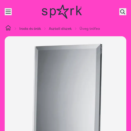
Iroda és órák
Asztali díszek
Üveg trófea