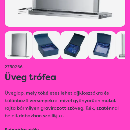
2750266
Üveg trófea
Üveglap, mely tökéletes lehet díjkiosztókra és
különböző versenyekre, mivel gyönyörűen mutat
rajta bármilyen gravírozott szöveg. Kék, szaténnal
bélelt dobozban szállítjuk.
Színválaszték: