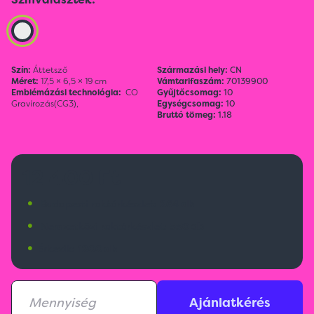
Szín:
Áttetsző
Származási hely:
CN
Méret:
17,5 × 6,5 × 19 cm
Vámtarifaszám:
70139900
Emblémázási technológia:
CO
Gyűjtőcsomag:
10
Gravírozás(CG3),
Egységcsomag:
10
Bruttó tömeg:
1.18
12 400 Ft
•
Budapesti raktárkészlet:
264 db
•
Nemzetközi raktárkészlet:
550 db
•
Érkezik:
1200 db
Ajánlatkérés