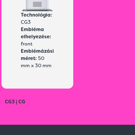
Technológia:
CG3
Embléma
elhelyezése:
front
Emblémázási
méret:
50
mm x 30 mm
CG3 | CG