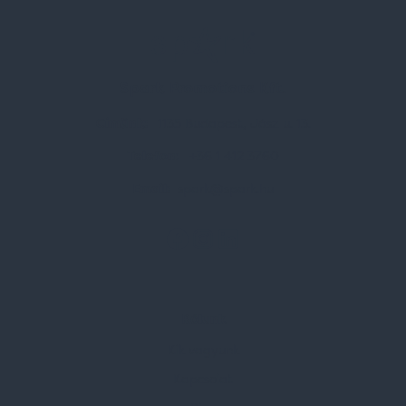
Spark Promotions Kft.
Címünk:
1135 Budapest, Jász u. 13.
Telefon:
+36 1 412 3760
Email:
spark@spark.hu
Rólunk
Kik vagyunk
Kapcsolat