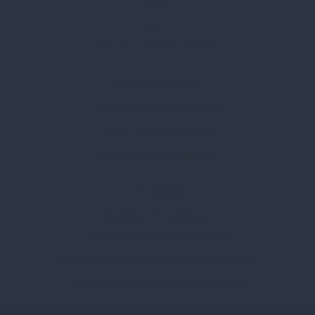
Blog
Karrier
Gyakran Ismételt Kérdések
Szolgáltatásaink
Professzionális tanácsadás
Egyedi reklámajándékok
Lapozható katalógusaink
Információk
Adatvédelmi nyilatkozat
Vásárlási és szállítási feltételek
Jogi közlemény és igénybevételi feltételek
Etikai és társadalmi felelősségvállalás