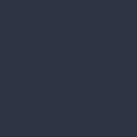
Blog
Karrier
Gyakran Ismételt Kérdések
Szolgáltatásaink
Professzionális tanácsadás
Egyedi reklámajándékok
Lapozható katalógusaink
Információk
Adatvédelmi nyilatkozat
Vásárlási és szállítási feltételek
Jogi közlemény és igénybevételi feltételek
Etikai és társadalmi felelősségvállalás