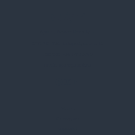
Spark Promotions Kft.
Címünk:
1135 Budapest, Jász u. 13.
Telefon:
+36 1 412 3760
Email:
spark@spark.hu
Rólunk
Kik vagyunk
Kapcsolat