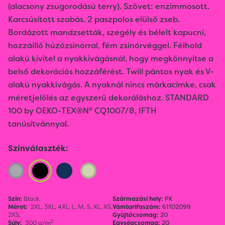
(alacsony zsugorodású terry). Szövet: enzimmosott.
Karcsúsított szabás. 2 paszpolos elülső zseb.
Bordázott mandzsetták, szegély és bélelt kapucni,
hozzáillő húzózsinórral, fém zsinórvéggel. Félhold
alakú kivitel a nyakkivágásnál, hogy megkönnyítse a
belső dekorációs hozzáférést. Twill pántos nyak és V-
alakú nyakkivágás. A nyaknál nincs márkacímke, csak
méretjelölés az egyszerű dekoráláshoz. STANDARD
100 by OEKO-TEX®N° CQ1007/8, IFTH
tanúsítvánnyal.
Színválaszték:
Szín:
Black
Származási hely:
PK
Méret:
2XL,
3XL,
4XL,
L,
M,
S,
XL,
XS,
Vámtarifaszám:
61102099
2XS,
Gyűjtőcsomag:
20
2
Súly:
300 g/m
Egységcsomag:
20