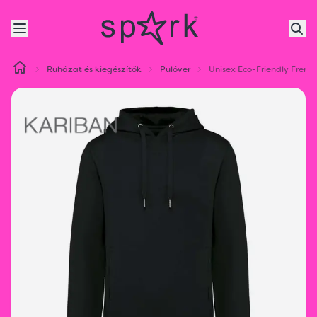
Ruházat és kiegészítők
Pulóver
Unisex Eco-Friendly French