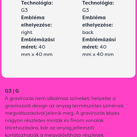
Technológia:
Technológia:
G3
G3
Embléma
Embléma
elhelyezése:
elhelyezése:
right
back
Emblémázási
Emblémázási
méret:
40
méret:
40
mm x 40 mm
mm x 40 mm
G3 | G
A gravírozás nem alkalmaz színeket; helyette a
gravírozott design az anyag természetes színének
megváltozásával jelenik meg. A gravírozás képes
nagyon részletes minták és finom vonalak
létrehozására, bár az anyag jellemzői
korlátozhatják a megvalósítható részletek