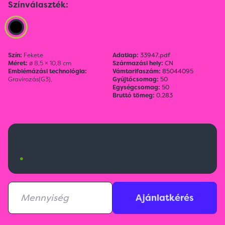
Színválaszték:
Szín:
Fekete
Adatlap:
33947.pdf
Méret:
ø 8,5 × 10,8 cm
Származási hely:
CN
Emblémázási technológia:
Vámtarifaszám:
85044095
Gravírozás(G3),
Gyűjtőcsomag:
50
Egységcsomag:
50
Bruttó tömeg:
0.283
5 900 Ft
•
Nemzetközi raktárkészlet:
7223 db
Ajánlatkérés