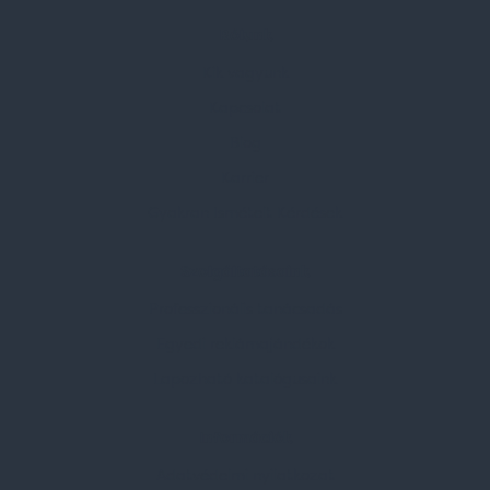
Rólunk
Kik vagyunk
Kapcsolat
Blog
Karrier
Gyakran Ismételt Kérdések
Szolgáltatásaink
Professzionális tanácsadás
Egyedi reklámajándékok
Lapozható katalógusaink
Információk
Adatvédelmi nyilatkozat