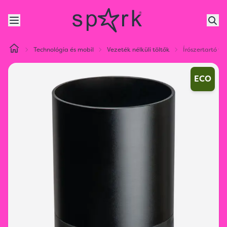
Technológia és mobil
Vezeték nélküli töltők
Írószertartó ve
ECO