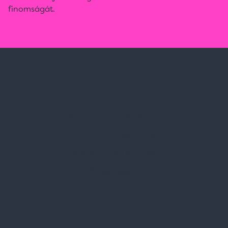
finomságát.
Spark Promotions Kft.
Címünk:
1135 Budapest, Jász u. 13.
Telefon:
+36 1 412 3760
Email:
spark@spark.hu