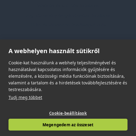
Vásárlási és szállítási feltételek
Jogi közlemény és igénybevételi feltételek
Etikai és társadalmi felelősségvállalás
Feliratkozás hírlevélre
A webhelyen használt sütikről
Email címed:
Cookie-kat használunk a webhely teljesítményével és
használatával kapcsolatos információk gyűjtésére és
elemzésére, a közösségi média funkcióinak biztosítására,
elfogadom az adatvédelmi szabályzatot
valamint a tartalom és a hirdetések továbbfejlesztésére és
testreszabására.
Tudj meg többet
Cookie-beállítások
© 2026 | Minden jog fenntartva!
Megengedem az összeset
Spark Promotions Kft.