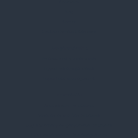
Kapcsolat
Blog
Karrier
Gyakran Ismételt Kérdések
Szolgáltatásaink
Professzionális tanácsadás
Egyedi reklámajándékok
Lapozható katalógusaink
Információk
Adatvédelmi nyilatkozat
Vásárlási és szállítási feltételek
Jogi közlemény és igénybevételi feltételek
Etikai és társadalmi felelősségvállalás