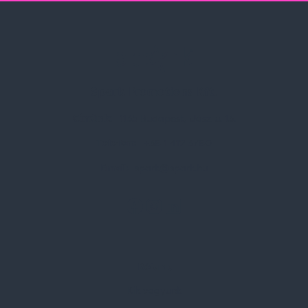
Spark Promotions Kft.
Címünk:
1135 Budapest, Jász u. 13.
Telefon:
+36 1 412 3760
Email:
spark@spark.hu
Rólunk
Kik vagyunk