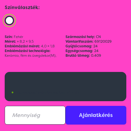
Színválaszték:
Szín:
Fehér
Származási hely:
CN
Méret:
¤ 8,2 × 9,5
Vámtarifaszám:
69120029
Emblémázási méret:
4,0 × 1,8
Gyűjtőcsomag:
24
Emblémázási technológia:
Egységcsomag:
24
Kerámia, fém és üvegdekor(M),
Bruttó tömeg:
0.409
990 Ft
•
Budapesti raktárkészlet:
317 db
Ajánlatkérés