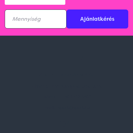
Ajánlatkérés
Spark Promotions Kft.
Címünk:
1135 Budapest, Jász u. 13.
Telefon:
+36 1 412 3760
Email:
spark@spark.hu