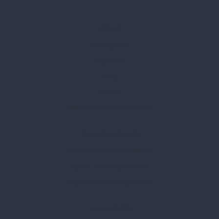
Rólunk
Kik vagyunk
Kapcsolat
Blog
Karrier
Gyakran Ismételt Kérdések
Szolgáltatásaink
Professzionális tanácsadás
Egyedi reklámajándékok
Lapozható katalógusaink
Információk