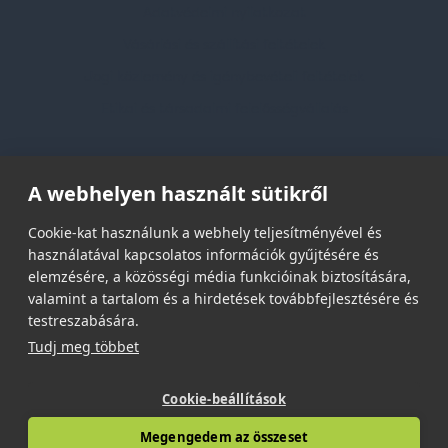
Adatvédelmi nyilatkozat
Vásárlási és szállítási feltételek
Jogi közlemény és igénybevételi feltételek
Etikai és társadalmi felelősségvállalás
Feliratkozás hírlevélre
A webhelyen használt sütikről
Email címed:
Cookie-kat használunk a webhely teljesítményével és
használatával kapcsolatos információk gyűjtésére és
elemzésére, a közösségi média funkcióinak biztosítására,
elfogadom az adatvédelmi szabályzatot
valamint a tartalom és a hirdetések továbbfejlesztésére és
testreszabására.
Tudj meg többet
Cookie-beállítások
© 2026 | Minden jog fenntartva!
Megengedem az összeset