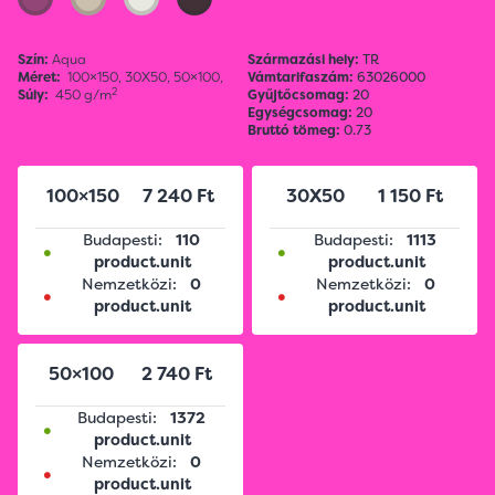
Szín:
Aqua
Származási hely:
TR
Méret:
100×150,
30X50,
50×100,
Vámtarifaszám:
63026000
2
Súly:
450 g/m
Gyűjtőcsomag:
20
Egységcsomag:
20
Bruttó tömeg:
0.73
100×150
7 240 Ft
30X50
1 150 Ft
Budapesti:
110
Budapesti:
1113
•
•
product.unit
product.unit
Nemzetközi:
0
Nemzetközi:
0
•
•
product.unit
product.unit
50×100
2 740 Ft
Budapesti:
1372
•
product.unit
Nemzetközi:
0
•
product.unit