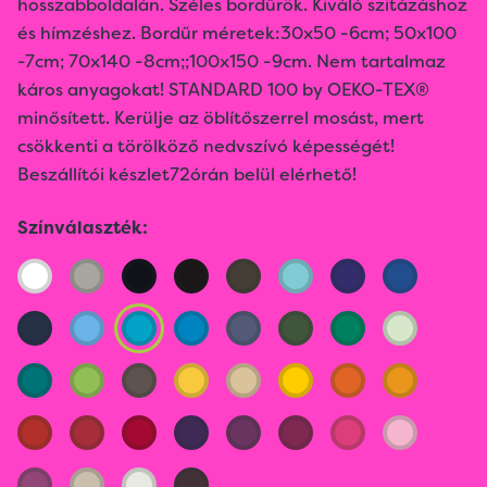
hosszabboldalán. Széles bordűrök. Kiváló szitázáshoz
és hímzéshez. Bordűr méretek:30x50 -6cm; 50x100
-7cm; 70x140 -8cm;;100x150 -9cm. Nem tartalmaz
káros anyagokat! STANDARD 100 by OEKO-TEX®
minősített. Kerülje az öblítőszerrel mosást, mert
csökkenti a törölköző nedvszívó képességét!
Beszállítói készlet72órán belül elérhető!
Színválaszték: