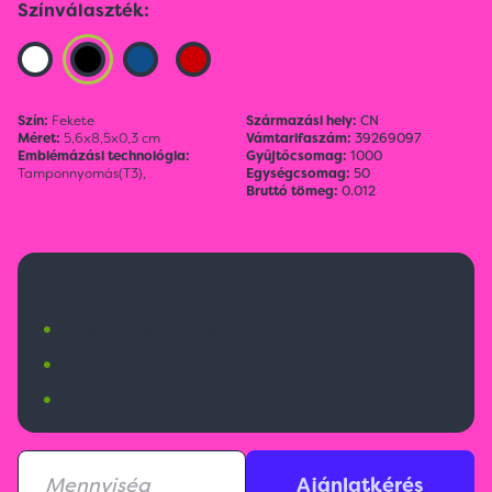
Színválaszték:
Szín:
Fekete
Származási hely:
CN
Méret:
5,6x8,5x0,3 cm
Vámtarifaszám:
39269097
Emblémázási technológia:
Gyűjtőcsomag:
1000
Tamponnyomás(T3),
Egységcsomag:
50
Bruttó tömeg:
0.012
195 Ft
•
Budapesti raktárkészlet:
2126 db
•
Nemzetközi raktárkészlet:
28463 db
•
Érkezik:
30000 db
Ajánlatkérés