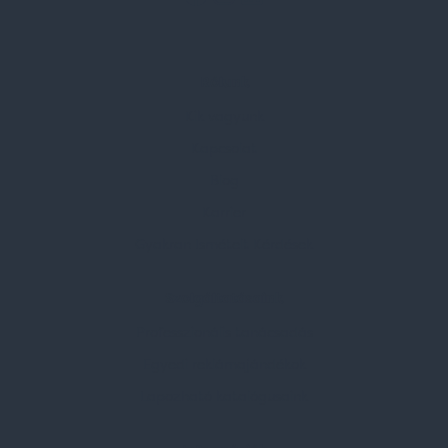
Rólunk
Kik vagyunk
Kapcsolat
Blog
Karrier
Gyakran Ismételt Kérdések
Szolgáltatásaink
Professzionális tanácsadás
Egyedi reklámajándékok
Lapozható katalógusaink