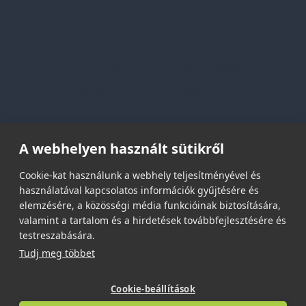
Információk
Adatvédelmi nyilatkozat
Vásárlási és szállítási feltételek
Jogi közlemény és igénybevételi feltételek
Etikai és társadalmi felelősségvállalás
Feliratkozás hírlevélre
A webhelyen használt sütikről
Email címed:
Cookie-kat használunk a webhely teljesítményével és
használatával kapcsolatos információk gyűjtésére és
elemzésére, a közösségi média funkcióinak biztosítására,
elfogadom az adatvédelmi szabályzatot
valamint a tartalom és a hirdetések továbbfejlesztésére és
testreszabására.
Tudj meg többet
Cookie-beállítások