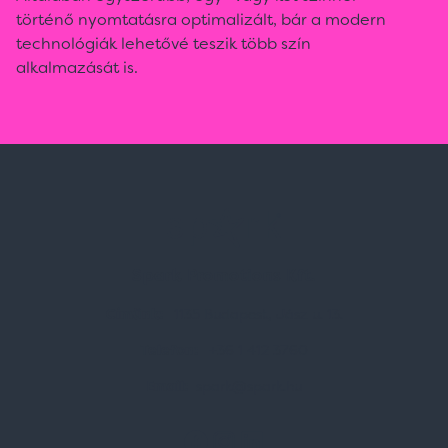
történő nyomtatásra optimalizált, bár a modern
technológiák lehetővé teszik több szín
alkalmazását is.
Spark Promotions Kft.
Címünk:
1135 Budapest, Jász u. 13.
Telefon:
+36 1 412 3760
Email:
spark@spark.hu