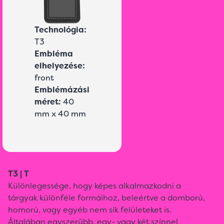
Technológia:
T3
Embléma
elhelyezése:
front
Emblémázási
méret:
40
mm x 40 mm
T3 | T
Különlegessége, hogy képes alkalmazkodni a
tárgyak különféle formáihoz, beleértve a domború,
homorú, vagy egyéb nem sík felületeket is.
Általában egyszerűbb, egy- vagy két színnel