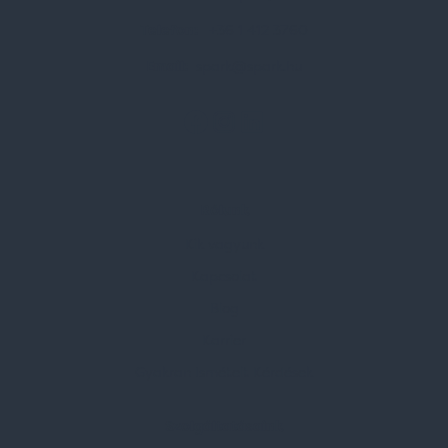
Telefon:
+36 1 412 3760
Email:
spark@spark.hu
Rólunk
Kik vagyunk
Kapcsolat
Blog
Karrier
Gyakran Ismételt Kérdések
Szolgáltatásaink