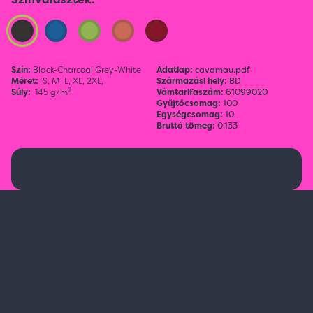
Szín:
Black-Charcoal Grey-White
Adatlap:
cavamau.pdf
Méret:
S,
M,
L,
XL,
2XL,
Származási hely:
BD
2
Súly:
145 g/m
Vámtarifaszám:
61099020
Gyűjtőcsomag:
100
Egységcsomag:
10
Bruttó tömeg:
0.133
Ez a termék jelenleg nem elérhető.
Spark Promotions Kft.
Címünk:
1135 Budapest, Jász u. 13.