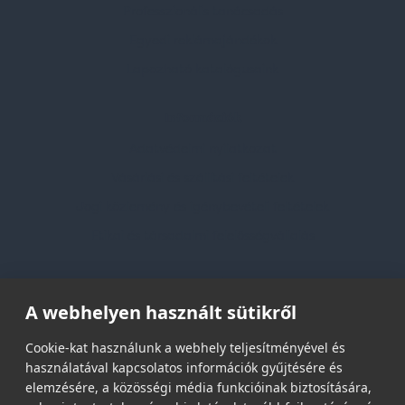
Professzionális tanácsadás
Egyedi reklámajándékok
Lapozható katalógusaink
Információk
Adatvédelmi nyilatkozat
Vásárlási és szállítási feltételek
Jogi közlemény és igénybevételi feltételek
Etikai és társadalmi felelősségvállalás
Feliratkozás hírlevélre
A webhelyen használt sütikről
Email címed:
Cookie-kat használunk a webhely teljesítményével és
használatával kapcsolatos információk gyűjtésére és
elemzésére, a közösségi média funkcióinak biztosítására,
elfogadom az adatvédelmi szabályzatot