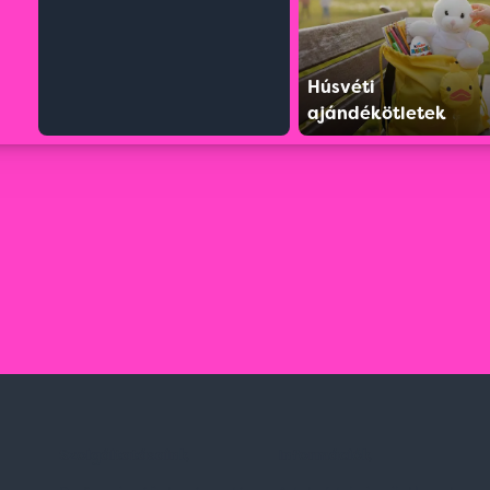
Húsvéti
ajándékötletek
Szolgáltatásaink
Információk