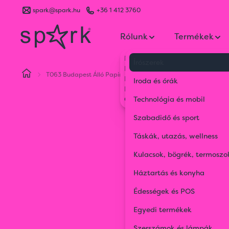
spark@spark.hu
+36 1 412 3760
Rólunk
Termékek
Kik vagyunk
Írószerek
Kapcsolat
T063 Budapest Álló Papír
Blog
Iroda és órák
Karrier
Gyakran Ismételt Kérdések
Technológia és mobil
Szabadidő és sport
Táskák, utazás, wellness
Kulacsok, bögrék, termoszo
Háztartás és konyha
Édességek és POS
Egyedi termékek
Szerszámok és lámpák