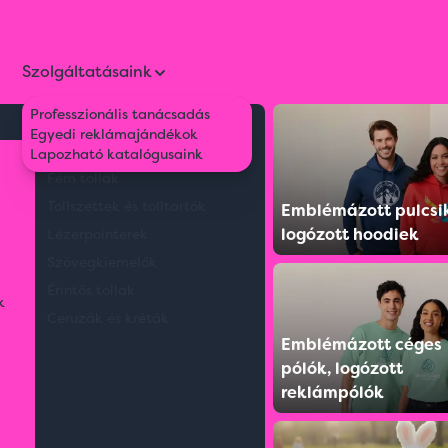
Szolgáltatásaink
Professzionális tanácsadás
Környezetbarát tollak
Egyedi reklámajándékok
Műanyag tollak
Lapozható katalógusaink
Fém tollak
Tollszettek és tolltartók
Emblémázott pulcsi
logózott hoodiek
Lézerpointerek
Szövegkiemelők
Érintős tollak
k
Ceruzák és kréták
Emblémázott céges
pólók, logózott
reklámpólók