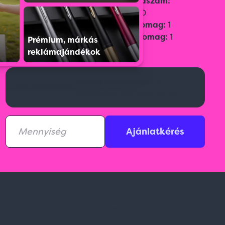
Vámtarifaszám:
49100000
Gyűjtőcsomag:
1
Egységcsomag:
1
Prémium, márkás
reklámajándékok
Aktuális raktárkészletről
Kérj ajánlatot!
érdeklődj az ajánlatkérésnél!
Ajánlatkérés
Feliratkozás hírlevélre