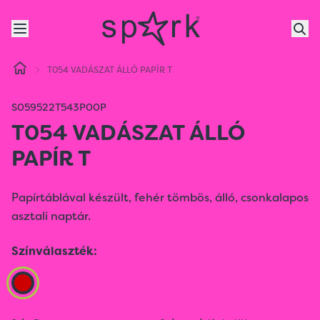
T054 VADÁSZAT ÁLLÓ PAPÍR T
S059522T543P00P
T054 VADÁSZAT ÁLLÓ
PAPÍR T
Papírtáblával készült, fehér tömbös, álló, csonkalapos
asztali naptár.
Színválaszték: