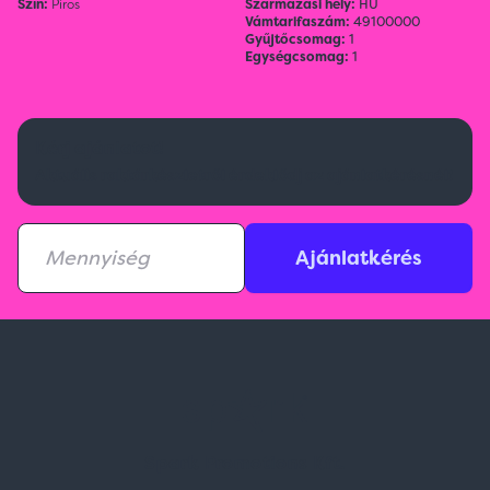
Szín:
Piros
Származási hely:
HU
Vámtarifaszám:
49100000
Gyűjtőcsomag:
1
Egységcsomag:
1
Kérj ajánlatot!
Aktuális raktárkészletről érdeklődj az ajánlatkérésnél!
Ajánlatkérés
Spark Promotions Kft.