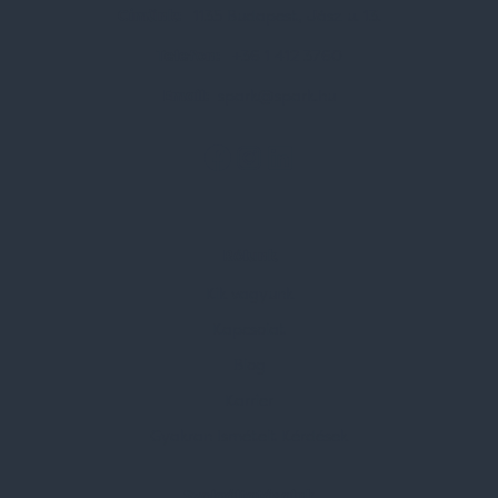
Címünk:
1135 Budapest, Jász u. 13.
Telefon:
+36 1 412 3760
Email:
spark@spark.hu
Rólunk
Kik vagyunk
Kapcsolat
Blog
Karrier
Gyakran Ismételt Kérdések
Szolgáltatásaink