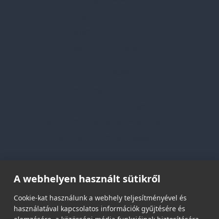
Professzionális tanácsadás
Egyedi reklámajándékok
Lapozható katalógusaink
Információk
Adatvédelmi nyilatkozat
Vásárlási és szállítási feltételek
Jogi közlemény és igénybevételi feltételek
Etikai és társadalmi felelősségvállalás
Feliratkozás hírlevélre
A webhelyen használt sütikről
Email címed:
Cookie-kat használunk a webhely teljesítményével és
használatával kapcsolatos információk gyűjtésére és