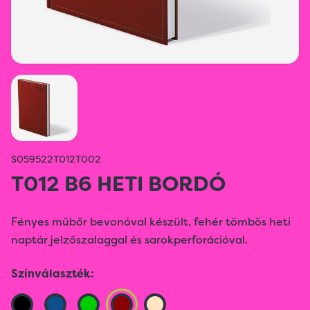
S059522T012T002
T012 B6 HETI BORDÓ
Fényes műbőr bevonóval készült, fehér tömbös heti
naptár jelzőszalaggal és sarokperforációval.
Színválaszték: