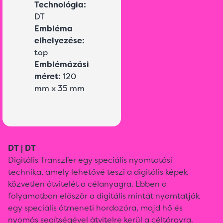
Technológia:
DT
Embléma
elhelyezése:
top
Emblémázási
méret:
120
mm x 35 mm
DT | DT
Digitális Transzfer egy speciális nyomtatási
technika, amely lehetővé teszi a digitális képek
közvetlen átvitelét a célanyagra. Ebben a
folyamatban először a digitális mintát nyomtatják
egy speciális átmeneti hordozóra, majd hő és
nyomás segítségével átvitelre kerül a céltárgyra.