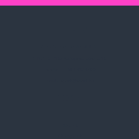
Spark Promotions Kft.
Címünk:
1135 Budapest, Jász u. 13.
Telefon:
+36 1 412 3760
Email:
spark@spark.hu
Rólunk
Kik vagyunk