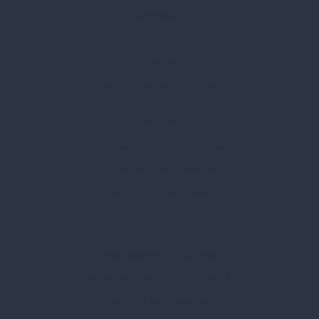
Kapcsolat
Blog
Karrier
Gyakran Ismételt Kérdések
Szolgáltatásaink
Professzionális tanácsadás
Egyedi reklámajándékok
Lapozható katalógusaink
Információk
Adatvédelmi nyilatkozat
Vásárlási és szállítási feltételek
Jogi közlemény és igénybevételi feltételek