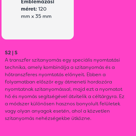
Emblémázási
méret:
120
mm x 35 mm
S2 | S
A transzfer szitanyomás egy speciális nyomtatási
technika, amely kombinálja a szitanyomás és a
hőtranszferes nyomtatás előnyeit. Ebben a
folyamatban először egy átmeneti hordozóra
nyomtatnak szitanyomással, majd ezt a nyomatot
hő és nyomás segítségével átvitelik a céltárgyra. Ez
a módszer különösen hasznos bonyolult felületek
vagy olyan anyagok esetén, ahol a közvetlen
szitanyomás nehézségekbe ütközne.