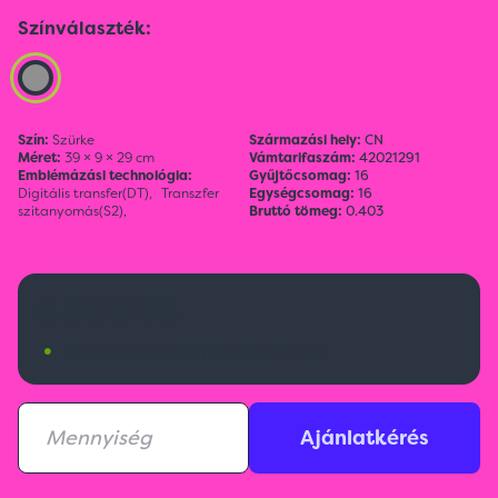
Színválaszték:
Szín:
Szürke
Származási hely:
CN
Méret:
39 × 9 × 29 cm
Vámtarifaszám:
42021291
Emblémázási technológia:
Gyűjtőcsomag:
16
Digitális transfer(DT),
Transzfer
Egységcsomag:
16
szitanyomás(S2),
Bruttó tömeg:
0.403
8 500 Ft
•
Nemzetközi raktárkészlet:
203 db
Ajánlatkérés