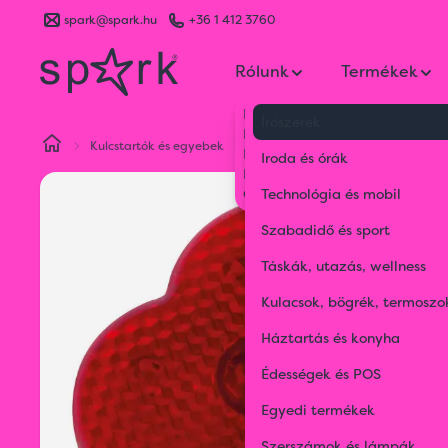
spark@spark.hu
+36 1 412 3760
Rólunk
Termékek
Kik vagyunk
Írószerek
Kapcsolat
Kulcstartók és egyebek
Biztonsági kellékek
Szív alakú
Blog
Iroda és órák
Karrier
Gyakran Ismételt Kérdések
Technológia és mobil
Szabadidő és sport
Táskák, utazás, wellness
Kulacsok, bögrék, termoszo
Háztartás és konyha
Édességek és POS
Egyedi termékek
Szerszámok és lámpák