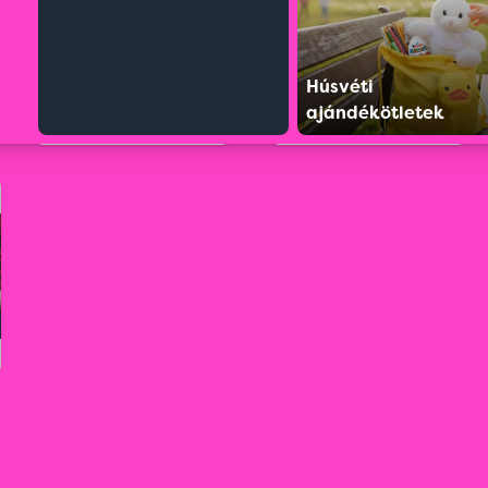
Húsvéti
ajándékötletek