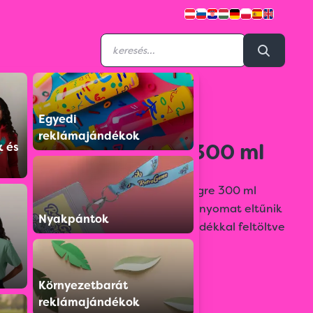
Egyedi
8343803
reklámajándékok
Színváltós bögre, 300 ml
k és
MAGIC hőre váltós szublimációs bögre 300 ml
űrtartalommal: hideg állapotban a nyomat eltűnik
Nyakpántok
a színes lakkréteg alatt. Forró folyadékkal feltöltve
a nyomat megjelenik.
Színválaszték:
Környezetbarát
reklámajándékok