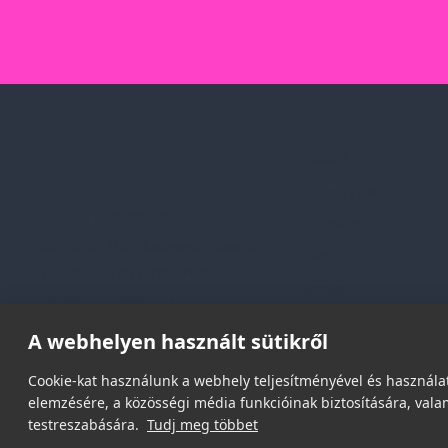
Rólunk
Kik vagyunk
Spark Promotions Kft.
Kapcsolat
Címünk:
1135 Budapest, Jász u. 13.
Blog
Telefon:
+36 1 412 3760
Karrier
Email:
spark@spark.hu
Gyakran Ismételt Kér
A webhelyen használt sütikről
Cookie-kat használunk a webhely teljesítményével és használat
elemzésére, a közösségi média funkcióinak biztosítására, valam
testreszabására.
Tudj meg többet