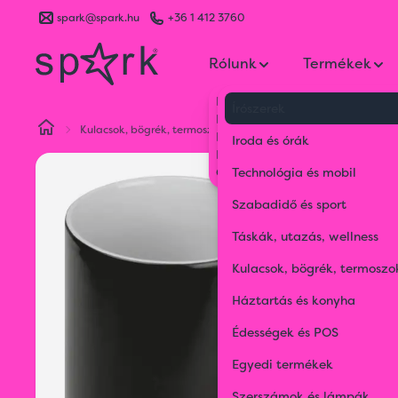
spark@spark.hu
+36 1 412 3760
Rólunk
Termékek
Kik vagyunk
Írószerek
Kapcsolat
Kulacsok, bögrék, termoszok
Bögrék, poharak, kancsók
Blog
Iroda és órák
Karrier
Gyakran Ismételt Kérdések
Technológia és mobil
Szabadidő és sport
Táskák, utazás, wellness
Kulacsok, bögrék, termoszo
Háztartás és konyha
Édességek és POS
Egyedi termékek
Szerszámok és lámpák