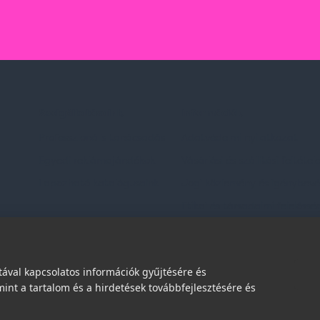
Szolgáltatásaink
Információk
Professzionális tanácsadás
Adatvédelmi nyilatkozat
Egyedi reklámajándékok
Vásárlási és szállítási feltétel
Lapozható katalógusaink
Jogi közlemény és igénybevéte
Etikai és társadalmi felelőssé
dések
ával kapcsolatos információk gyűjtésére és
int a tartalom és a hirdetések továbbfejlesztésére és
© 2026 | Minden jog fenntartva!
Spark Promotions Kft.