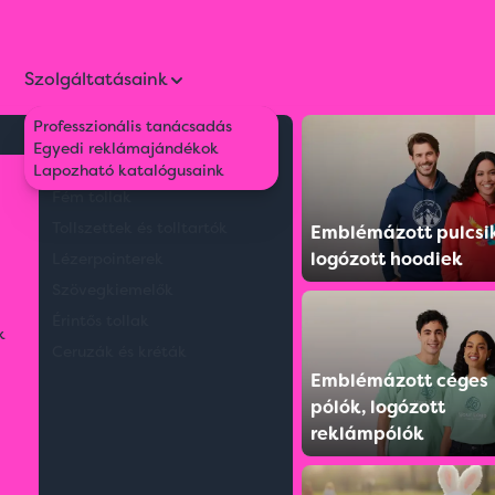
Szolgáltatásaink
Professzionális tanácsadás
Környezetbarát tollak
Egyedi reklámajándékok
Színváltós bögre, 300 ml
Műanyag tollak
Lapozható katalógusaink
Fém tollak
Tollszettek és tolltartók
Emblémázott pulcsi
logózott hoodiek
Lézerpointerek
Szövegkiemelők
Érintős tollak
k
Ceruzák és kréták
Emblémázott céges
pólók, logózott
reklámpólók