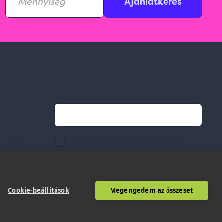
Ajánlatkérés
Feliratkozás hírlevélre
Email címed:
ek
li feltételek
elfogadom az adatvédelmi szabályzatot
gvállalás
Cookie-beállítások
Megengedem az összeset