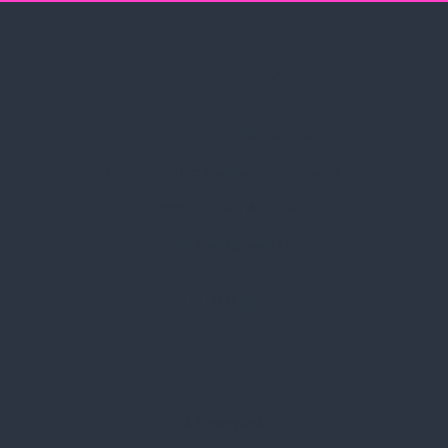
Spark Promotions Kft.
Címünk:
1135 Budapest, Jász u. 13.
Telefon:
+36 1 412 3760
Email:
spark@spark.hu
Rólunk
Kik vagyunk