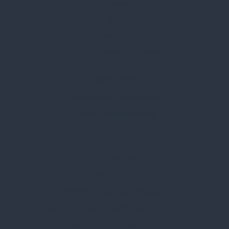
Kapcsolat
Blog
Karrier
Gyakran Ismételt Kérdések
Szolgáltatásaink
Professzionális tanácsadás
Egyedi reklámajándékok
Lapozható katalógusaink
Információk
Adatvédelmi nyilatkozat
Vásárlási és szállítási feltételek
Jogi közlemény és igénybevételi feltételek
Etikai és társadalmi felelősségvállalás