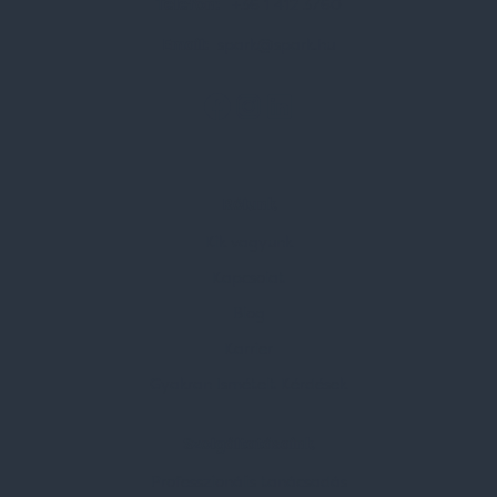
Telefon:
+36 1 412 3760
Email:
spark@spark.hu
Rólunk
Kik vagyunk
Kapcsolat
Blog
Karrier
Gyakran Ismételt Kérdések
Szolgáltatásaink
Professzionális tanácsadás