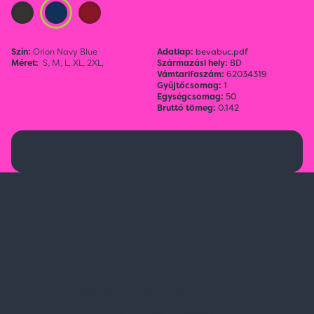
Szín:
Orion Navy Blue
Adatlap:
bevabuc.pdf
Méret:
S,
M,
L,
XL,
2XL,
Származási hely:
BD
Vámtarifaszám:
62034319
Gyűjtőcsomag:
1
Egységcsomag:
50
Bruttó tömeg:
0.142
Ez a termék jelenleg nem elérhető.
Spark Promotions Kft.
Címünk:
1135 Budapest, Jász u. 13.