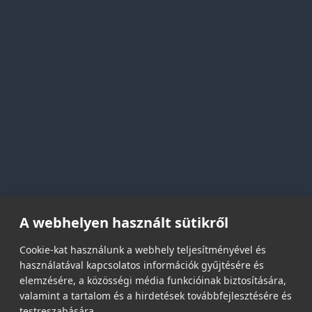
Egyedi reklámajándékok
Lapozható katalógusaink
Információk
Adatvédelmi nyilatkozat
Vásárlási és szállítási feltételek
Jogi közlemény és igénybevételi feltételek
Etikai és társadalmi felelősségvállalás
Feliratkozás hírlevélre
A webhelyen használt sütikről
Email címed:
Cookie-kat használunk a webhely teljesítményével és
használatával kapcsolatos információk gyűjtésére és
elemzésére, a közösségi média funkcióinak biztosítására,
elfogadom az adatvédelmi szabályzatot
valamint a tartalom és a hirdetések továbbfejlesztésére és
testreszabására.