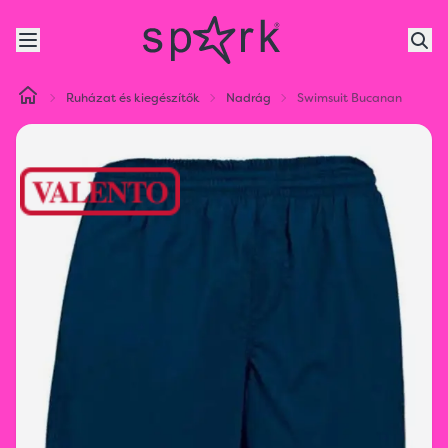
Ruházat és kiegészítők
Nadrág
Swimsuit Bucanan