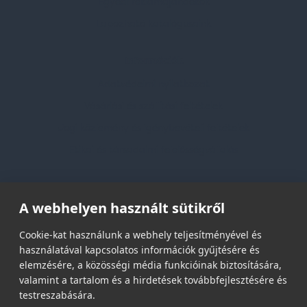
Egyedi reklámajándékok
Lapozható katalógusaink
Információk
Adatvédelmi nyilatkozat
Vásárlási és szállítási feltételek
Jogi közlemény és igénybevételi feltételek
Etikai és társadalmi felelősségvállalás
Feliratkozás hírlevélre
A webhelyen használt sütikről
Email címed:
Cookie-kat használunk a webhely teljesítményével és
használatával kapcsolatos információk gyűjtésére és
elemzésére, a közösségi média funkcióinak biztosítására,
elfogadom az adatvédelmi szabályzatot
valamint a tartalom és a hirdetések továbbfejlesztésére és
testreszabására.