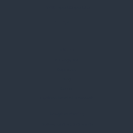
Email:
spark@spark.hu
Rólunk
Kik vagyunk
Kapcsolat
Blog
Karrier
Gyakran Ismételt Kérdések
Szolgáltatásaink
Professzionális tanácsadás