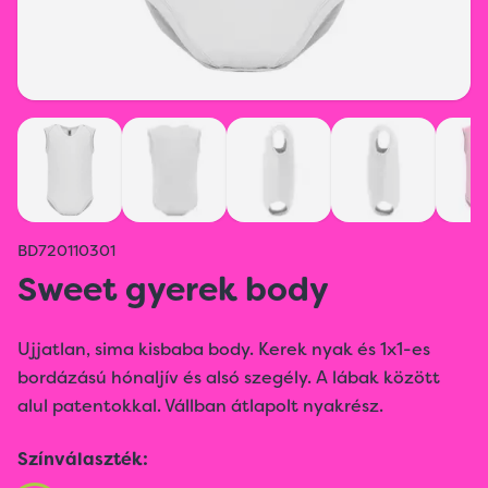
BD720110301
Sweet gyerek body
Ujjatlan, sima kisbaba body. Kerek nyak és 1x1-es
bordázású hónaljív és alsó szegély. A lábak között
alul patentokkal. Vállban átlapolt nyakrész.
Színválaszték: