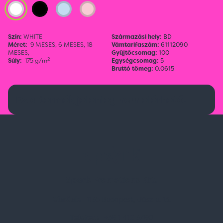
Szín:
WHITE
Származási hely:
BD
Méret:
9 MESES,
6 MESES,
18
Vámtarifaszám:
61112090
MESES,
Gyűjtőcsomag:
100
2
Súly:
175 g/m
Egységcsomag:
5
Bruttó tömeg:
0.0615
Ez a termék jelenleg nem elérhető.
Spark Promotions Kft.
Címünk:
1135 Budapest, Jász u. 13.
Telefon:
+36 1 412 3760