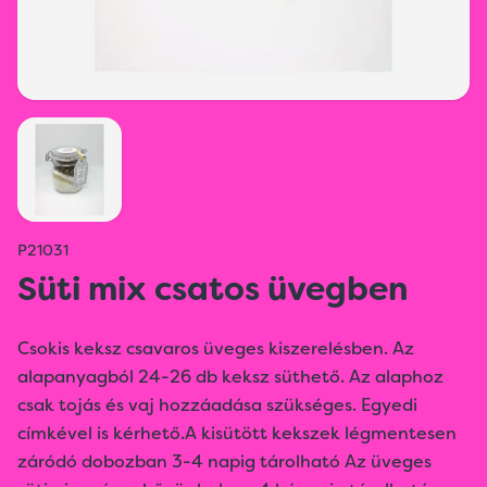
P21031
Süti mix csatos üvegben
Csokis keksz csavaros üveges kiszerelésben. Az
alapanyagból 24-26 db keksz süthető. Az alaphoz
csak tojás és vaj hozzáadása szükséges. Egyedi
címkével is kérhető.A kisütött kekszek légmentesen
záródó dobozban 3-4 napig tárolható Az üveges