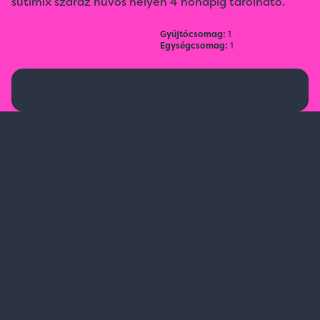
sütimix száraz hűvös helyen 4 hónapig tárolható.
Gyűjtőcsomag:
1
Egységcsomag:
1
Ez a termék jelenleg nem elérhető.
Spark Promotions Kft.
Címünk:
1135 Budapest, Jász u. 13.
Telefon:
+36 1 412 3760
Email:
spark@spark.hu