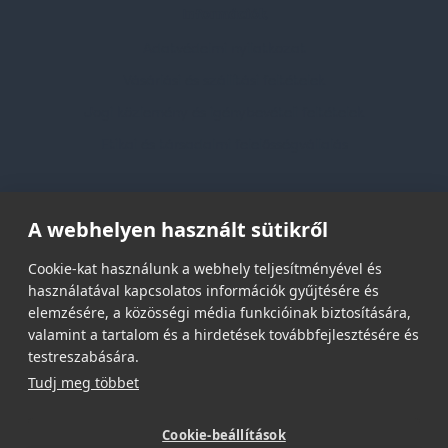
Információk
Adatvédelmi nyilatkozat
Vásárlási és szállítási feltételek
Jogi közlemény és igénybevételi feltételek
Etikai és társadalmi felelősségvállalás
Feliratkozás hírlevélre
A webhelyen használt sütikről
Email címed:
Cookie-kat használunk a webhely teljesítményével és
használatával kapcsolatos információk gyűjtésére és
elemzésére, a közösségi média funkcióinak biztosítására,
elfogadom az adatvédelmi szabályzatot
valamint a tartalom és a hirdetések továbbfejlesztésére és
testreszabására.
Tudj meg többet
Cookie-beállítások