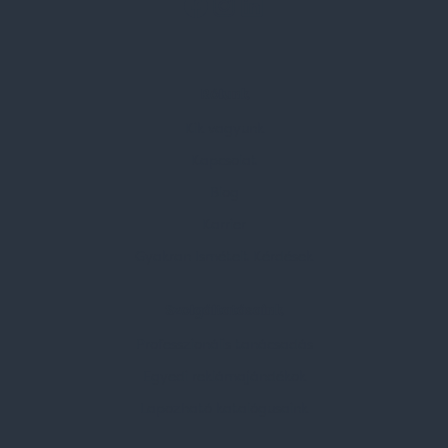
Rólunk
Kik vagyunk
Kapcsolat
Blog
Karrier
Gyakran Ismételt Kérdések
Szolgáltatásaink
Professzionális tanácsadás
Egyedi reklámajándékok
Lapozható katalógusaink