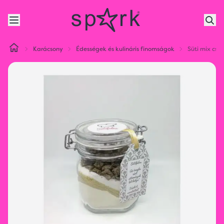
Karácsony
Édességek és kulináris finomságok
Süti mix csa