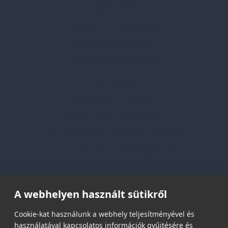
Szolgáltatásaink
Professzionális tanácsadás
Egyedi reklámajándékok
Lapozható katalógusaink
Információk
Adatvédelmi nyilatkozat
Vásárlási és szállítási feltételek
Jogi közlemény és igénybevételi feltételek
Etikai és társadalmi felelősségvállalás
Feliratkozás hírlevélre
A webhelyen használt sütikről
Email címed:
Cookie-kat használunk a webhely teljesítményével és
használatával kapcsolatos információk gyűjtésére és