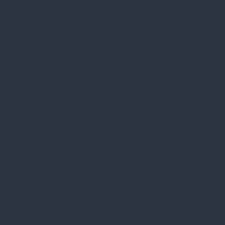
Címünk:
1135 Budapest, Jász u. 13.
Telefon:
+36 1 412 3760
Email:
spark@spark.hu
Rólunk
Kik vagyunk
Kapcsolat
Blog
Karrier
Gyakran Ismételt Kérdések