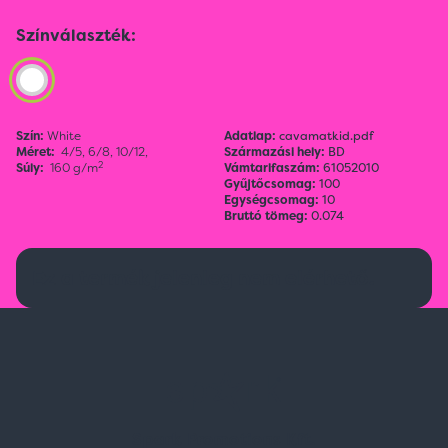
Színválaszték:
Szín:
White
Adatlap:
cavamatkid.pdf
Méret:
4/5,
6/8,
10/12,
Származási hely:
BD
2
Súly:
160 g/m
Vámtarifaszám:
61052010
Gyűjtőcsomag:
100
Egységcsomag:
10
Bruttó tömeg:
0.074
Ez a termék jelenleg nem elérhető.
Spark Promotions Kft.