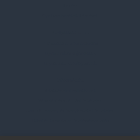
Karrier
Gyakran Ismételt Kérdések
Szolgáltatásaink
Professzionális tanácsadás
Egyedi reklámajándékok
Lapozható katalógusaink
Információk
Adatvédelmi nyilatkozat
Vásárlási és szállítási feltételek
Jogi közlemény és igénybevételi feltételek
Etikai és társadalmi felelősségvállalás
Feliratkozás hírlevélre