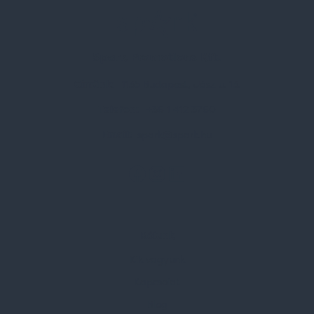
Spark Promotions Kft.
Címünk:
1135 Budapest, Jász u. 13.
Telefon:
+36 1 412 3760
Email:
spark@spark.hu
Rólunk
Kik vagyunk
Kapcsolat
Blog