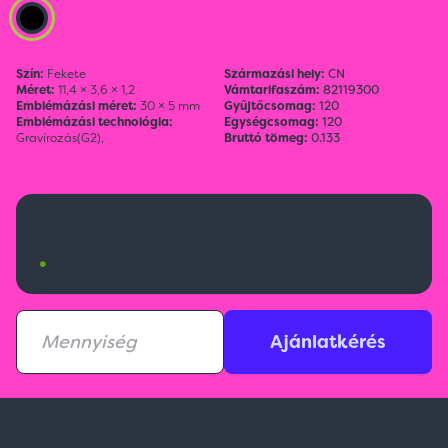
Szín:
Fekete
Származási hely:
CN
Méret:
11,4 × 3,6 × 1,2
Vámtarifaszám:
82119300
Emblémázási méret:
30 × 5 mm
Gyűjtőcsomag:
120
Emblémázási technológia:
Egységcsomag:
120
Gravírozás(G2),
Bruttó tömeg:
0.133
3 600 Ft
•
Nemzetközi raktárkészlet:
5818 db
Ajánlatkérés