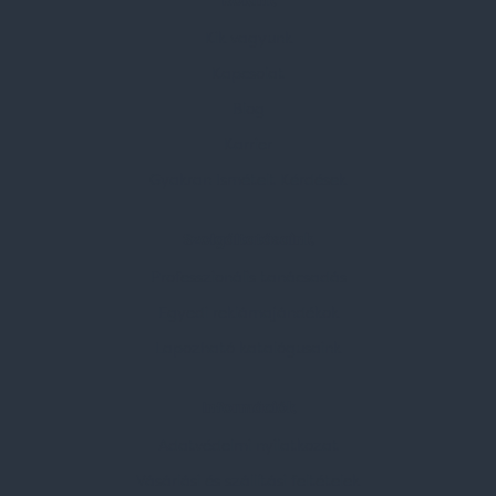
Rólunk
Kik vagyunk
Kapcsolat
Blog
Karrier
Gyakran Ismételt Kérdések
Szolgáltatásaink
Professzionális tanácsadás
Egyedi reklámajándékok
Lapozható katalógusaink
Információk
Adatvédelmi nyilatkozat
Vásárlási és szállítási feltételek