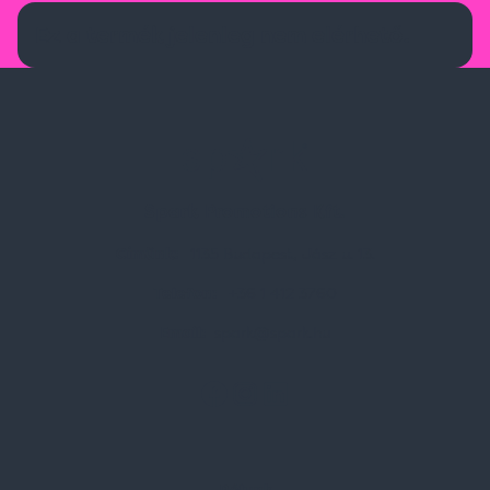
Ez a termék jelenleg nem elérhető.
Spark Promotions Kft.
Címünk:
1135 Budapest, Jász u. 13.
Telefon:
+36 1 412 3760
Email:
spark@spark.hu