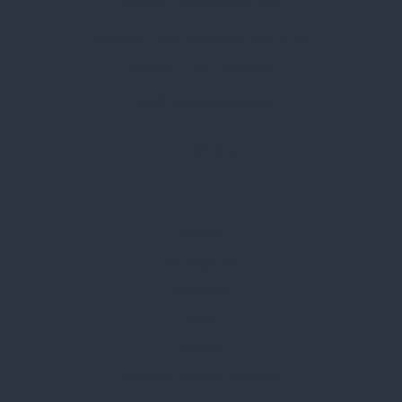
Spark Promotions Kft.
Címünk:
1135 Budapest, Jász u. 13.
Telefon:
+36 1 412 3760
Email:
spark@spark.hu
Rólunk
Kik vagyunk
Kapcsolat
Blog
Karrier
Gyakran Ismételt Kérdések