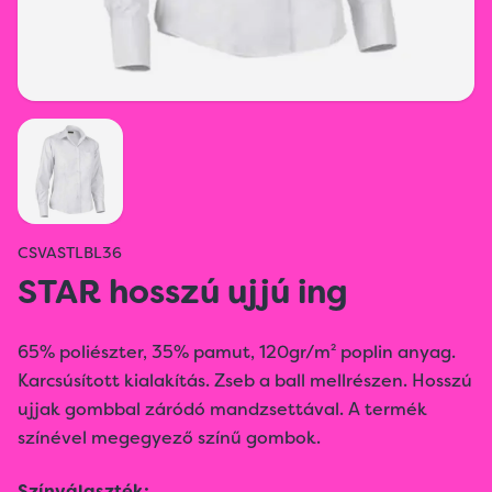
CSVASTLBL36
STAR hosszú ujjú ing
65% poliészter, 35% pamut, 120gr/m² poplin anyag.
Karcsúsított kialakítás. Zseb a ball mellrészen. Hosszú
ujjak gombbal záródó mandzsettával. A termék
színével megegyező színű gombok.
Színválaszték: