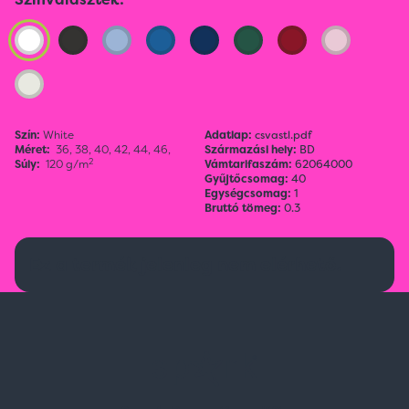
Szín:
White
Adatlap:
csvastl.pdf
Méret:
36,
38,
40,
42,
44,
46,
Származási hely:
BD
2
Súly:
120 g/m
Vámtarifaszám:
62064000
Gyűjtőcsomag:
40
Egységcsomag:
1
Bruttó tömeg:
0.3
Ez a termék jelenleg nem elérhető.