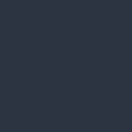
Kapcsolat
Blog
Karrier
Gyakran Ismételt Kérdések
Szolgáltatásaink
Professzionális tanácsadás
Egyedi reklámajándékok
Lapozható katalógusaink
Információk
Adatvédelmi nyilatkozat
Vásárlási és szállítási feltételek
Jogi közlemény és igénybevételi feltételek