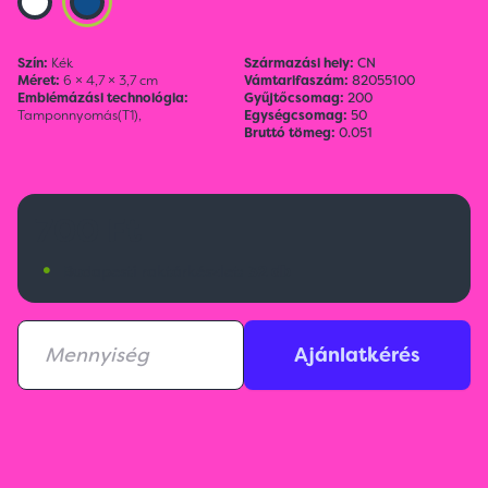
Szín:
Kék
Származási hely:
CN
Méret:
6 × 4,7 × 3,7 cm
Vámtarifaszám:
82055100
Emblémázási technológia:
Gyűjtőcsomag:
200
Tamponnyomás(T1),
Egységcsomag:
50
Bruttó tömeg:
0.051
700 Ft
•
Budapesti raktárkészlet:
32 db
Ajánlatkérés