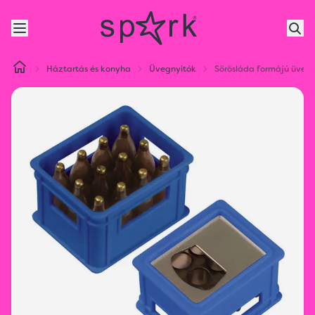
Háztartás és konyha
Üvegnyitók
Sörösláda formájú üvegn