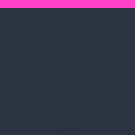
Spark Promotions Kft.
Címünk:
1135 Budapest, Jász u. 13.
Telefon:
+36 1 412 3760
Email:
spark@spark.hu
Rólunk
Kik vagyunk