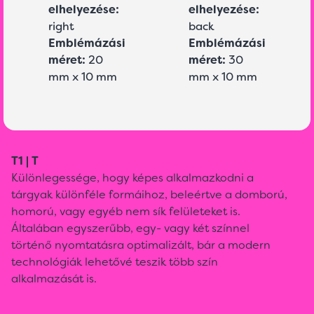
elhelyezése:
elhelyezése:
right
back
Emblémázási
Emblémázási
méret:
20
méret:
30
mm x 10 mm
mm x 10 mm
T1 | T
Különlegessége, hogy képes alkalmazkodni a
tárgyak különféle formáihoz, beleértve a domború,
homorú, vagy egyéb nem sík felületeket is.
Általában egyszerűbb, egy- vagy két színnel
történő nyomtatásra optimalizált, bár a modern
technológiák lehetővé teszik több szín
alkalmazását is.