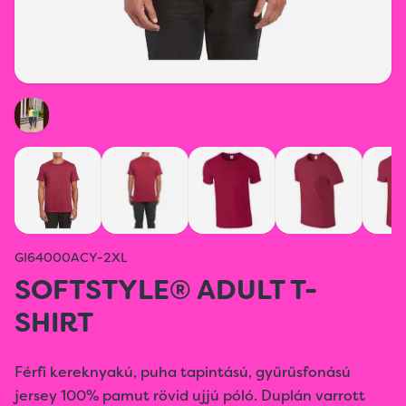
GI64000ACY-2XL
SOFTSTYLE® ADULT T-
SHIRT
Férfi kereknyakú, puha tapintású, gyűrűsfonású
jersey 100% pamut rövid ujjú póló. Duplán varrott