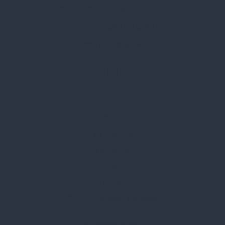
Címünk:
1135 Budapest, Jász u. 13.
Telefon:
+36 1 412 3760
Email:
spark@spark.hu
Rólunk
Kik vagyunk
Kapcsolat
Blog
Karrier
Gyakran Ismételt Kérdések