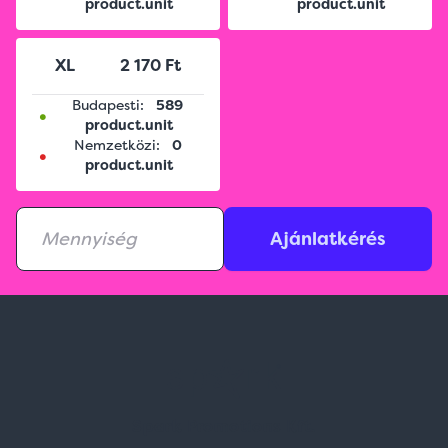
product.unit
product.unit
XL
2 170 Ft
Budapesti:
589
•
product.unit
Nemzetközi:
0
•
product.unit
Ajánlatkérés
Spark Promotions Kft.