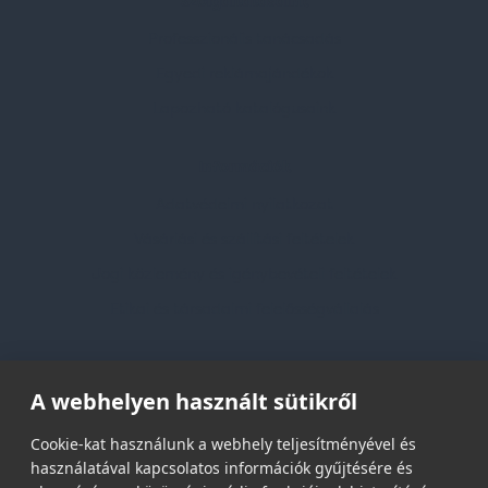
Szolgáltatásaink
Professzionális tanácsadás
Egyedi reklámajándékok
Lapozható katalógusaink
Információk
Adatvédelmi nyilatkozat
Vásárlási és szállítási feltételek
Jogi közlemény és igénybevételi feltételek
Etikai és társadalmi felelősségvállalás
Feliratkozás hírlevélre
A webhelyen használt sütikről
Email címed:
Cookie-kat használunk a webhely teljesítményével és
használatával kapcsolatos információk gyűjtésére és