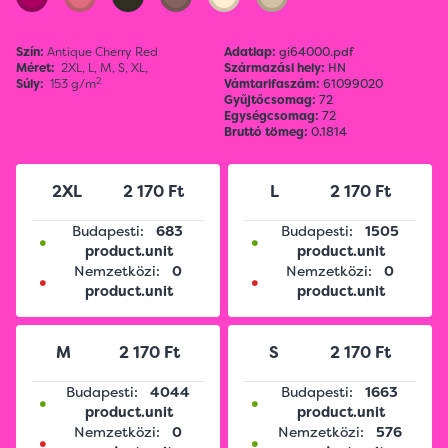
Szín:
Antique Cherry Red
Adatlap:
gi64000.pdf
Méret:
2XL,
L,
M,
S,
XL,
Származási hely:
HN
2
Súly:
153 g/m
Vámtarifaszám:
61099020
Gyűjtőcsomag:
72
Egységcsomag:
72
Bruttó tömeg:
0.1814
2XL
2 170 Ft
L
2 170 Ft
Budapesti:
683
Budapesti:
1505
•
•
product.unit
product.unit
Nemzetközi:
0
Nemzetközi:
0
•
•
product.unit
product.unit
M
2 170 Ft
S
2 170 Ft
Budapesti:
4044
Budapesti:
1663
•
•
product.unit
product.unit
Nemzetközi:
0
Nemzetközi:
576
•
•