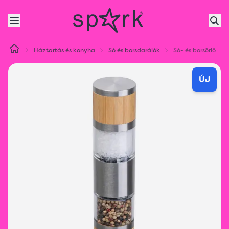
Háztartás és konyha
Só és borsdarálók
Só- és borsörlő
ÚJ