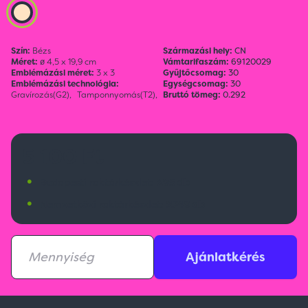
Szín:
Bézs
Származási hely:
CN
Méret:
ø 4,5 x 19,9 cm
Vámtarifaszám:
69120029
Emblémázási méret:
3 x 3
Gyűjtőcsomag:
30
Emblémázási technológia:
Egységcsomag:
30
Gravírozás(G2),
Tamponnyomás(T2),
Bruttó tömeg:
0.292
5 100 Ft
•
Budapesti raktárkészlet:
295 db
•
Nemzetközi raktárkészlet:
2749 db
Ajánlatkérés