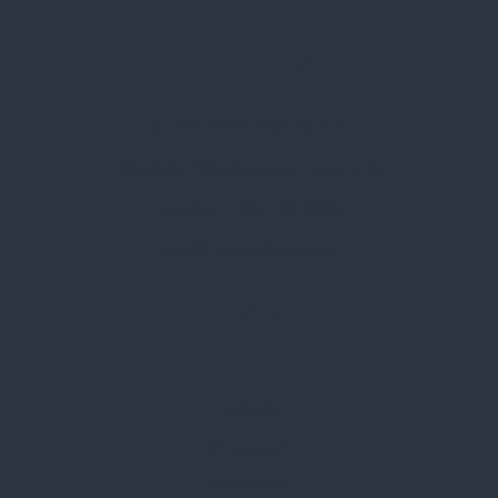
Spark Promotions Kft.
Címünk:
1135 Budapest, Jász u. 13.
Telefon:
+36 1 412 3760
Email:
spark@spark.hu
Rólunk
Kik vagyunk
Kapcsolat