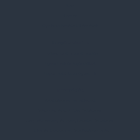
Blog
Karrier
Gyakran Ismételt Kérdések
Szolgáltatásaink
Professzionális tanácsadás
Egyedi reklámajándékok
Lapozható katalógusaink
Információk
Adatvédelmi nyilatkozat
Vásárlási és szállítási feltételek
Jogi közlemény és igénybevételi feltételek
Etikai és társadalmi felelősségvállalás