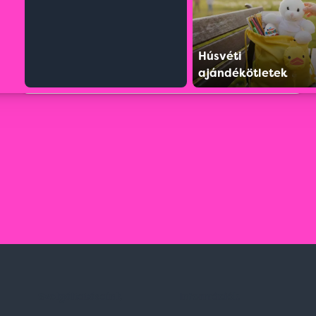
Húsvéti
ajándékötletek
Szolgáltatásaink
Információk