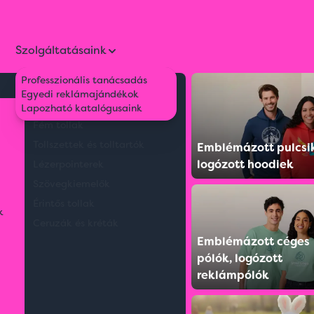
Szolgáltatásaink
Professzionális tanácsadás
Környezetbarát tollak
Egyedi reklámajándékok
irt Skynet
Műanyag tollak
Lapozható katalógusaink
Fém tollak
Tollszettek és tolltartók
Emblémázott pulcsi
logózott hoodiek
Lézerpointerek
Szövegkiemelők
Érintős tollak
k
Ceruzák és kréták
Emblémázott céges
pólók, logózott
reklámpólók