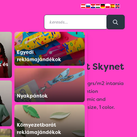
Egyedi
CAVASKYBL22
reklámajándékok
Second Skin T-Shirt Skynet
k és
90% polyamide, 10% elastane. 230 grs/m2 intarsia
fabric 2D. High elasticity, heat retention
Nyakpántok
andbreathability. Seamless. Ergonomic and
dynamic design. 40 units per box: 1 size, 1 color.
Individual bag.
Környezetbarát
Színválaszték:
reklámajándékok