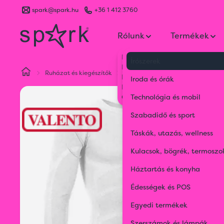
spark@spark.hu
+36 1 412 3760
Rólunk
Termékek
Kik vagyunk
Írószerek
Kapcsolat
Ruházat és kiegészítők
Sportruházat
Second Skin T-Sh
Blog
Iroda és órák
Karrier
Gyakran Ismételt Kérdések
Technológia és mobil
Szabadidő és sport
Táskák, utazás, wellness
Kulacsok, bögrék, termoszo
Háztartás és konyha
Édességek és POS
Egyedi termékek
Szerszámok és lámpák