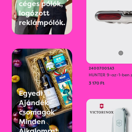
céges pólók,
logózott
reklámpólók.
2400700SA3
HUNTER 9-az-1-ben 
3 170 Ft
Egyedi
Ajándék-
csomagok
Minden
Alkalomra!