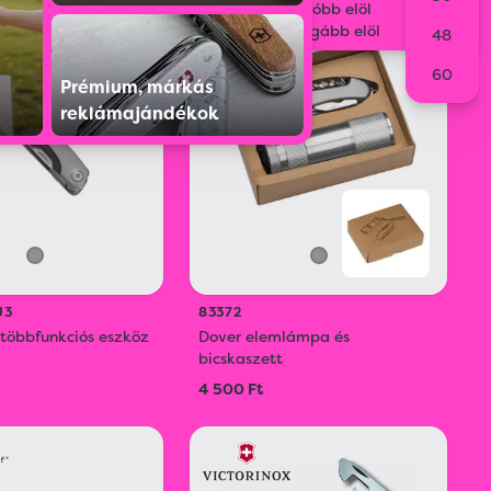
Legolcsóbb elöl
Legdrágább elöl
48
60
Prémium, márkás
reklámajándékok
J3
83372
öbbfunkciós eszköz
Dover elemlámpa és
bicskaszett
4 500 Ft