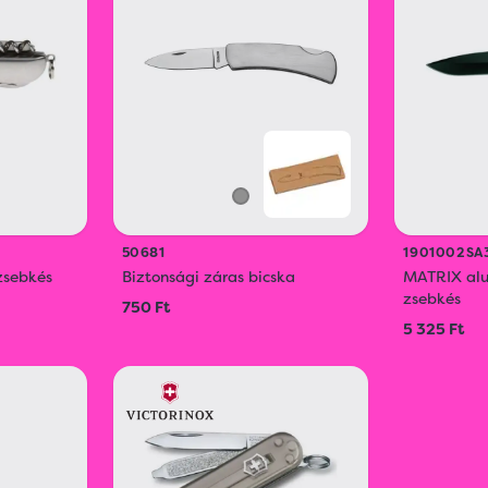
50681
1901002SA
zsebkés
Biztonsági záras bicska
MATRIX alu
zsebkés
750 Ft
5 325 Ft