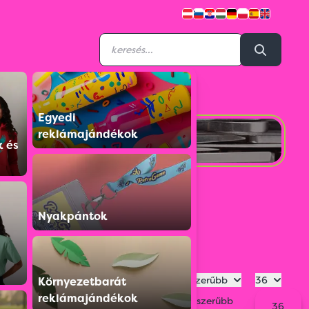
Egyedi
reklámajándékok
Bicskák
k és
Nyakpántok
Legnépszerűbb
36
Környezetbarát
reklámajándékok
Legnépszerűbb
36