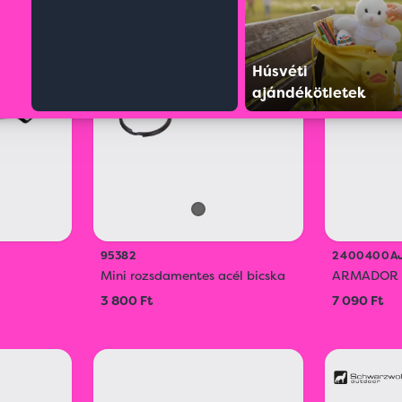
ÚJ
ÚJ
Húsvéti
ajándékötletek
95382
2400400A
Mini rozsdamentes acél bicska
ARMADOR t
3 800 Ft
7 090 Ft