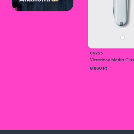
06223
Victorinox bicska Cl
8 860 Ft