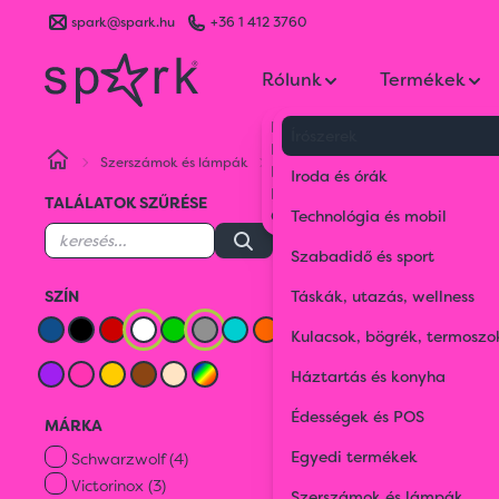
spark@spark.hu
+36 1 412 3760
Rólunk
Termékek
Kik vagyunk
Írószerek
Kapcsolat
Szerszámok és lámpák
Bicskák
Fehér
Szürke
Blog
Iroda és órák
Karrier
TALÁLATOK SZŰRÉSE
Gyakran Ismételt Kérdések
Technológia és mobil
Szer
Szabadidő és sport
SZÍN
Táskák, utazás, wellness
Zseb
Kulacsok, bögrék, termoszo
Háztartás és konyha
SZÜRKE
Édességek és POS
MÁRKA
Fehér
Szürke
Egyedi termékek
Schwarzwolf (4)
Victorinox (3)
Szerszámok és lámpák