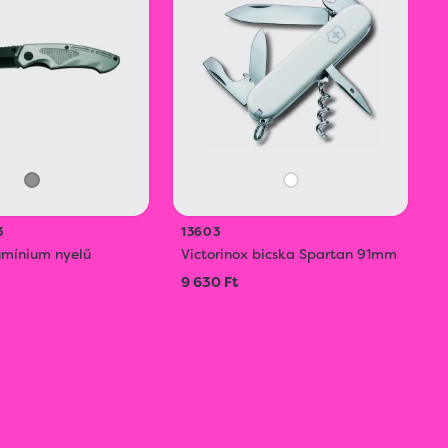
3
13603
mínium nyelű
Victorinox bicska Spartan 91mm
9 630 Ft