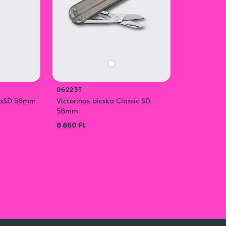
06223T
assSD 58mm
Victorinox bicska Classic SD
58mm
8 860 Ft