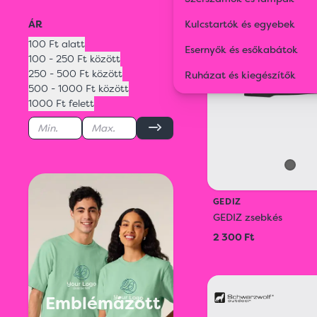
ÁR
Kulcstartók és egyebek
100 Ft alatt
Esernyők és esőkabátok
100 - 250 Ft között
250 - 500 Ft között
Ruházat és kiegészítők
500 - 1000 Ft között
1000 Ft felett
GEDIZ
GEDIZ zsebkés
2 300 Ft
Emblémázott