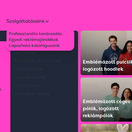
Szolgáltatásaink
Professzionális tanácsadás
Környezetbarát tollak
Egyedi reklámajándékok
Műanyag tollak
Lapozható katalógusaink
Fém tollak
Tollszettek és tolltartók
Emblémázott pulcsi
logózott hoodiek
Lézerpointerek
Szövegkiemelők
Érintős tollak
k
Ceruzák és kréták
Emblémázott céges
pólók, logózott
reklámpólók