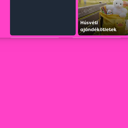
Húsvéti
ajándékötletek