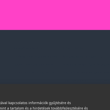
Szolgáltatásaink
Információk
Professzionális tanácsadás
Adatvédelmi nyilatkozat
Egyedi reklámajándékok
Vásárlási és szállítási feltétel
Lapozható katalógusaink
Jogi közlemény és igénybevéte
Etikai és társadalmi felelőssé
dések
ával kapcsolatos információk gyűjtésére és
int a tartalom és a hirdetések továbbfejlesztésére és