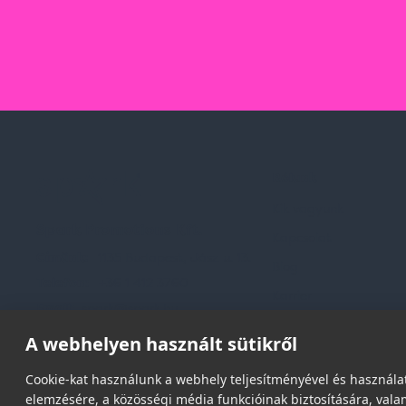
Rólunk
Kik vagyunk
Spark Promotions Kft.
Kapcsolat
Címünk:
1135 Budapest, Jász u. 13.
Blog
Telefon:
+36 1 412 3760
Karrier
Email:
spark@spark.hu
Gyakran Ismételt Kér
A webhelyen használt sütikről
Cookie-kat használunk a webhely teljesítményével és használat
elemzésére, a közösségi média funkcióinak biztosítására, valam