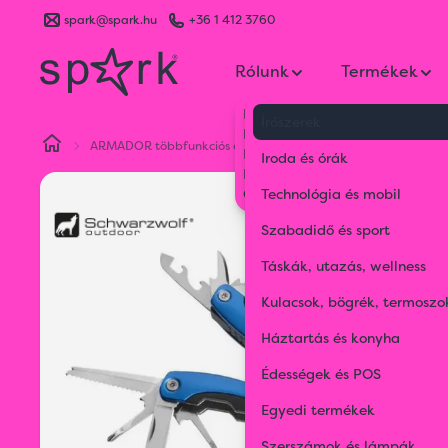
spark@spark.hu
+36 1 412 3760
Rólunk
Termékek
Kik vagyunk
Írószerek
Kapcsolat
ARMADOR többfunkciós eszköz
Blog
Iroda és órák
Karrier
Gyakran Ismételt Kérdések
Technológia és mobil
Szabadidő és sport
Táskák, utazás, wellness
Kulacsok, bögrék, termoszo
Háztartás és konyha
Édességek és POS
Egyedi termékek
Szerszámok és lámpák