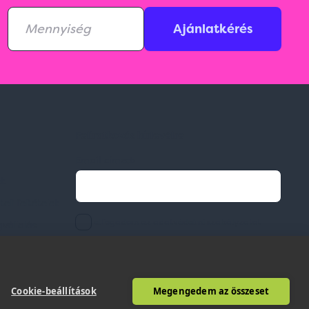
Ajánlatkérés
Feliratkozás hírlevélre
Email címed:
ek
li feltételek
elfogadom az adatvédelmi szabályzatot
gvállalás
Cookie-beállítások
Megengedem az összeset