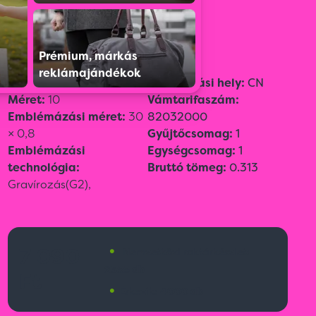
Színválaszték:
Prémium, márkás
reklámajándékok
Szín:
Kék
Származási hely:
CN
Méret:
10
Vámtarifaszám:
Emblémázási méret:
30
82032000
× 0,8
Gyűjtőcsomag:
1
Emblémázási
Egységcsomag:
1
technológia:
Bruttó tömeg:
0.313
Gravírozás(G2),
•
7 090
Nemzetközi raktárkészlet:
2355 db
Ft
•
Érkezik:
4000 db