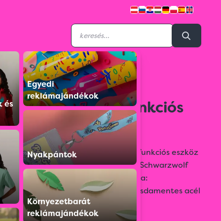
Egyedi
F2400404AJ3
reklámajándékok
ARMADOR többfunkciós
k és
eszköz
15-az-1-ben SCHWARZWOLF multifunkciós eszköz
Nyakpántok
biztonsági zárral, neoprén tokban. Schwarzwolf
ajándékdobozban szállítjuk. Anyaga:
csúszásmentes alumínium nyél, rozsdamentes acél
Környezetbarát
szerszámok.
reklámajándékok